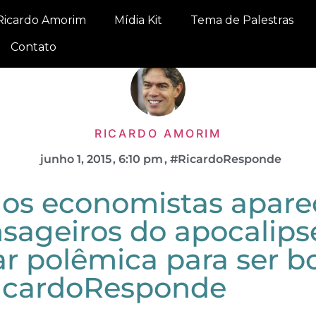
Ricardo Amorim
Mídia Kit
Tema de Palestras
Contato
RICARDO AMORIM
junho 1, 2015
,
6:10 pm
,
#RicardoResponde
, os economistas apar
ageiros do apocalipse
ar polêmica para ser 
icardoResponde