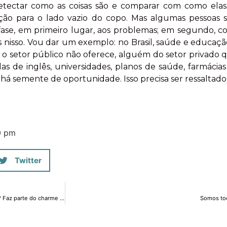
etectar como as coisas são e comparar com como elas
nção para o lado vazio do copo. Mas algumas pessoas
ase, em primeiro lugar, aos problemas; em segundo, c
s nisso. Vou dar um exemplo: no Brasil, saúde e educaçã
 o setor público não oferece, alguém do setor privado q
as de inglês, universidades, planos de saúde, farmácias
há semente de oportunidade. Isso precisa ser ressaltado
0 pm
Twitter
Por que os economistas têm que falar “economês”? Faz parte do charme falar difícil e usar jargões? #RicardoResponde
Somos to