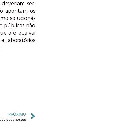
 deveriam ser.
 só apontam os
omo solucioná-
o públicas não
ue ofereça vai
 e laboratórios
.
PRÓXIMO
dos desonestos