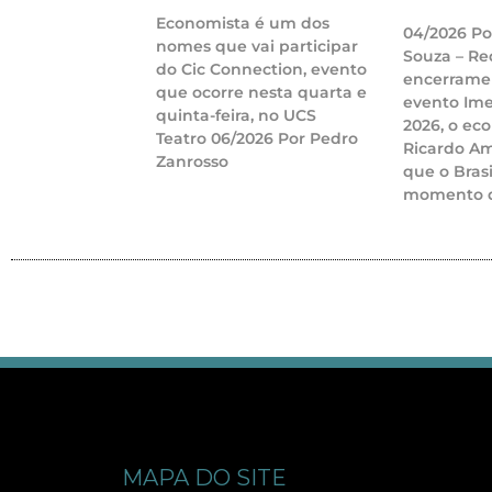
Economista é um dos
04/2026 Po
nomes que vai participar
Souza – Re
do Cic Connection, evento
encerrame
que ocorre nesta quarta e
evento Ime
quinta-feira, no UCS
2026, o ec
Teatro 06/2026 Por Pedro
Ricardo A
Zanrosso
que o Bras
momento d
MAPA DO SITE