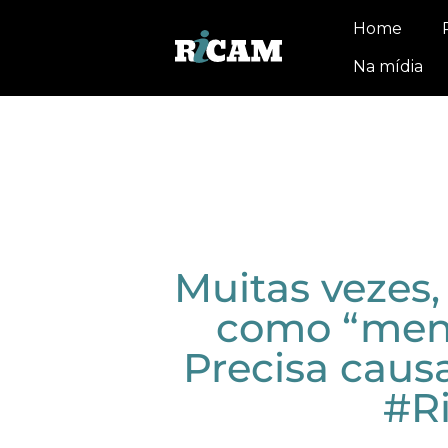
Home
Na mídia
Muitas vezes
como “mens
Precisa caus
#R