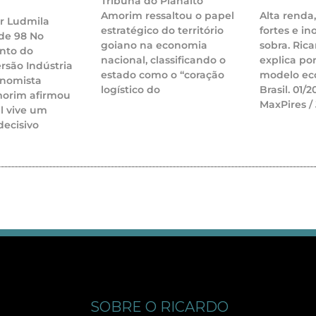
Tribuna do Planalto
Amorim ressaltou o papel
Alta renda
r Ludmila
estratégico do território
fortes e i
de 98 No
goiano na economia
sobra. Ric
nto do
nacional, classificando o
explica po
rsão Indústria
estado como o “coração
modelo ec
onomista
logístico do
Brasil. 01/
morim afirmou
MaxPires /
il vive um
ecisivo
SOBRE O RICARDO