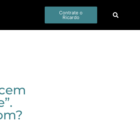
Contrate o
Ricardo
ecem
”.
bom?