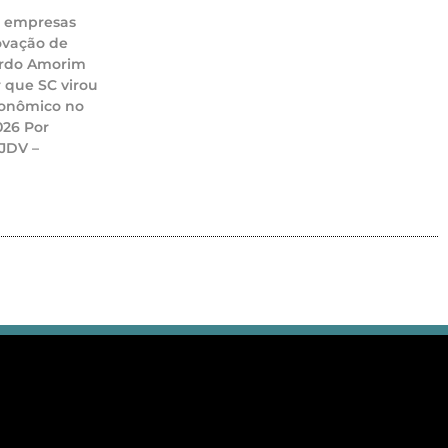
, empresas
novação de
ardo Amorim
r que SC virou
onômico no
2026 Por
 JDV –