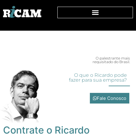
O palestrante mais
requisitado do Brasil.
O que o Ricardo pode
fazer para sua empresa?
Fale Conosco
Contrate o Ricardo