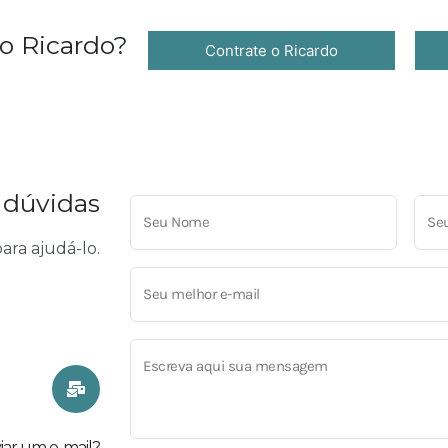
 o Ricardo?
Contrate o Ricardo
s dúvidas
ara ajudá-lo.
viar um e-mail?