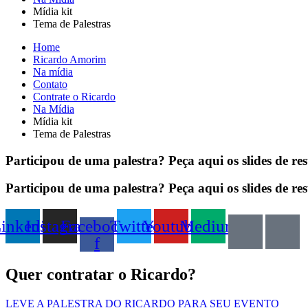
Mídia kit
Tema de Palestras
Home
Ricardo Amorim
Na mídia
Contato
Contrate o Ricardo
Na Mídia
Mídia kit
Tema de Palestras
Participou de uma palestra?
Peça aqui os slides de r
Participou de uma palestra? Peça aqui os slides de re
inkedin
Instagram
Facebook-
Twitter
Youtube
Medium
f
Quer contratar o Ricardo?
LEVE A PALESTRA DO RICARDO PARA SEU EVENTO