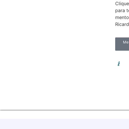
Clique
para 
mento
Ricar
Men