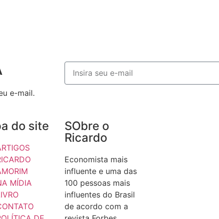
A
u e-mail.
a do site
SObre o
Ricardo
ARTIGOS
RICARDO
Economista mais
AMORIM
influente e uma das
NA MÍDIA
100 pessoas mais
LIVRO
influentes do Brasil
CONTATO
de acordo com a
POLÍTICA DE
revista Forbes.