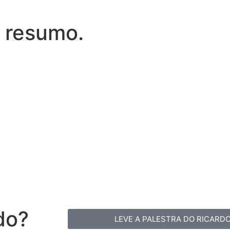
e resumo.
do?
LEVE A PALESTRA DO RICARD