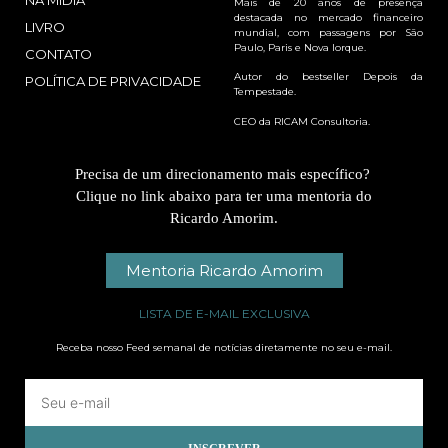
NA MÍDIA
Mais de 20 anos de presença
destacada no mercado financeiro
LIVRO
mundial, com passagens por São
Paulo, Paris e Nova Iorque.
CONTATO
Autor do bestseller Depois da
POLÍTICA DE PRIVACIDADE
Tempestade.
CEO da RICAM Consultoria.
Precisa de um direcionamento mais específico?
Clique no link abaixo para ter uma mentoria do
Ricardo Amorim.
Mentoria Ricardo Amorim
LISTA DE E-MAIL EXCLUSIVA
Receba nosso Feed semanal de notícias diretamente no seu e-mail.