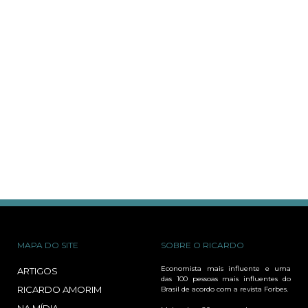
MAPA DO SITE
SOBRE O RICARDO
Economista mais influente e uma
ARTIGOS
das 100 pessoas mais influentes do
RICARDO AMORIM
Brasil de acordo com a revista Forbes.