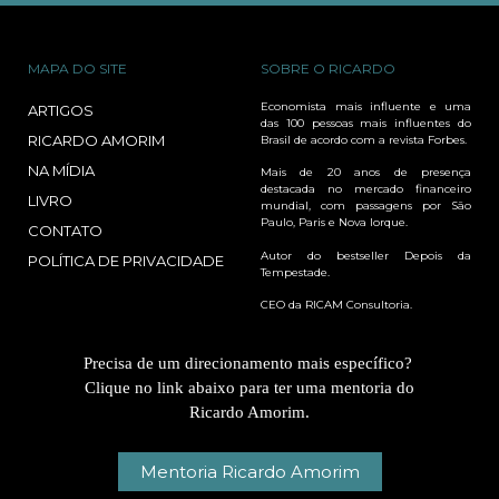
MAPA DO SITE
SOBRE O RICARDO
Economista mais influente e uma
ARTIGOS
das 100 pessoas mais influentes do
RICARDO AMORIM
Brasil de acordo com a revista Forbes.
NA MÍDIA
Mais de 20 anos de presença
destacada no mercado financeiro
LIVRO
mundial, com passagens por São
Paulo, Paris e Nova Iorque.
CONTATO
Autor do bestseller Depois da
POLÍTICA DE PRIVACIDADE
Tempestade.
CEO da RICAM Consultoria.
Precisa de um direcionamento mais específico?
Clique no link abaixo para ter uma mentoria do
Ricardo Amorim.
Mentoria Ricardo Amorim