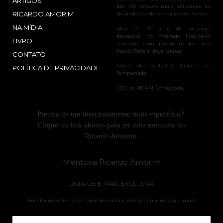
ARTIGOS
das 100 pessoas mais influentes do
RICARDO AMORIM
Brasil de acordo com a revista Forbes.
NA MÍDIA
Mais de 20 anos de presença
destacada no mercado financeiro
LIVRO
mundial, com passagens por São
Paulo, Paris e Nova Iorque.
CONTATO
Autor do bestseller Depois da
POLÍTICA DE PRIVACIDADE
Tempestade.
CEO da RICAM Consultoria.
Precisa de um direcionamento mais específico?
Clique no link abaixo para ter uma mentoria do
Ricardo Amorim.
Mentoria Ricardo Amorim
LISTA DE E-MAIL EXCLUSIVA
Receba nosso Feed semanal de notícias diretamente no seu e-mail.