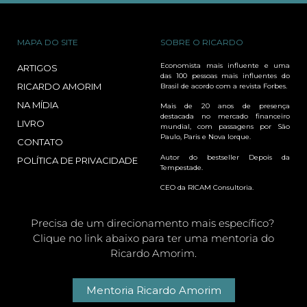
MAPA DO SITE
SOBRE O RICARDO
Economista mais influente e uma
ARTIGOS
das 100 pessoas mais influentes do
RICARDO AMORIM
Brasil de acordo com a revista Forbes.
NA MÍDIA
Mais de 20 anos de presença
destacada no mercado financeiro
LIVRO
mundial, com passagens por São
Paulo, Paris e Nova Iorque.
CONTATO
Autor do bestseller Depois da
POLÍTICA DE PRIVACIDADE
Tempestade.
CEO da RICAM Consultoria.
Precisa de um direcionamento mais específico?
Clique no link abaixo para ter uma mentoria do
Ricardo Amorim.
Mentoria Ricardo Amorim