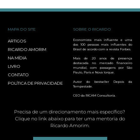
MAPA DO SITE
SOBRE O RICARDO
Economista mais influente e uma
ARTIGOS
das 100 pessoas mais influentes do
RICARDO AMORIM
Brasil de acordo com a revista Forbes.
NA MÍDIA
Mais de 20 anos de presença
destacada no mercado financeiro
LIVRO
mundial, com passagens por São
Paulo, Paris e Nova Iorque.
CONTATO
Autor do bestseller Depois da
POLÍTICA DE PRIVACIDADE
Tempestade.
CEO da RICAM Consultoria.
Precisa de um direcionamento mais específico?
Clique no link abaixo para ter uma mentoria do
Ricardo Amorim.