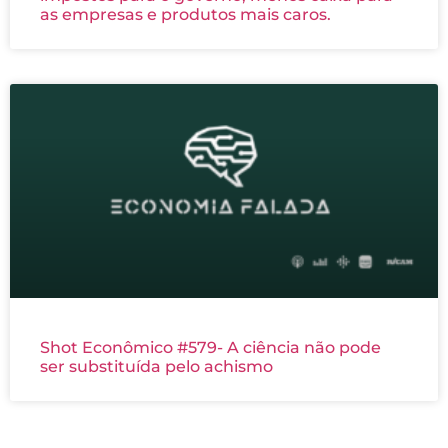
as empresas e produtos mais caros.
Shot Econômico #579- A ciência não pode
ser substituída pelo achismo