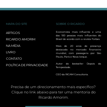
MAPA DO SITE
SOBRE O RICARDO
Economista mais influente e uma
ARTIGOS
das 100 pessoas mais influentes do
RICARDO AMORIM
Brasil de acordo com a revista Forbes.
NA MÍDIA
Mais de 20 anos de presença
destacada no mercado financeiro
LIVRO
mundial, com passagens por São
Paulo, Paris e Nova Iorque.
CONTATO
Autor do bestseller Depois da
POLÍTICA DE PRIVACIDADE
Tempestade.
CEO da RICAM Consultoria.
Precisa de um direcionamento mais específico?
Clique no link abaixo para ter uma mentoria do
Ricardo Amorim.