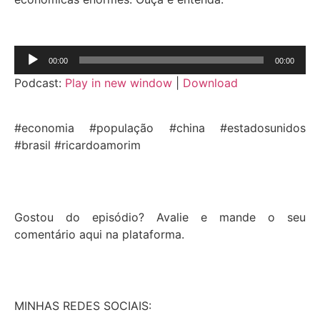
Tocador
00:00
00:00
de
Podcast:
Play in new window
|
Download
áudio
#economia #população #china #estadosunidos
#brasil #ricardoamorim
Gostou do episódio? Avalie e mande o seu
comentário aqui na plataforma.
MINHAS REDES SOCIAIS: