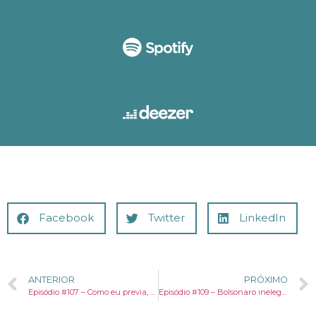
Facebook
Twitter
LinkedIn
ANTERIOR
PRÓXIMO
Episódio #107 – Como eu previa, o PIB cresceu muito mais do que a maioria imaginava no 1° trimestre
Episódio #109 – Bolsonaro inelegível aumenta a chance da direita nas próximas eleições