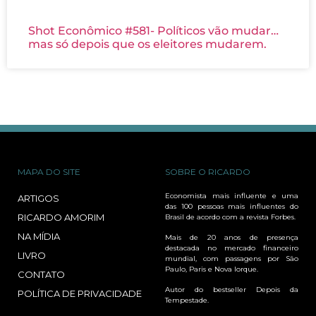
Shot Econômico #581- Políticos vão mudar…
mas só depois que os eleitores mudarem.
MAPA DO SITE
SOBRE O RICARDO
Economista mais influente e uma
ARTIGOS
das 100 pessoas mais influentes do
RICARDO AMORIM
Brasil de acordo com a revista Forbes.
NA MÍDIA
Mais de 20 anos de presença
destacada no mercado financeiro
LIVRO
mundial, com passagens por São
Paulo, Paris e Nova Iorque.
CONTATO
Autor do bestseller Depois da
POLÍTICA DE PRIVACIDADE
Tempestade.