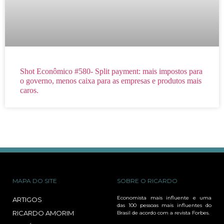
Shot Econômico #580- Split payment: mais impostos para
o governo, menos caixa para as empresas e produtos mais
caros.
MAPA DO SITE
SOBRE O RICARDO
Economista mais influente e uma
ARTIGOS
das 100 pessoas mais influentes do
RICARDO AMORIM
Brasil de acordo com a revista Forbes.