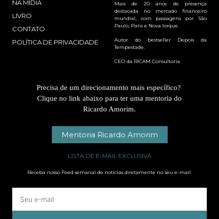
NA MÍDIA
Mais de 20 anos de presença
destacada no mercado financeiro
LIVRO
mundial, com passagens por São
Paulo, Paris e Nova Iorque.
CONTATO
Autor do bestseller Depois da
POLÍTICA DE PRIVACIDADE
Tempestade.
CEO da RICAM Consultoria.
Precisa de um direcionamento mais específico?
Clique no link abaixo para ter uma mentoria do
Ricardo Amorim.
Mentoria Ricardo Amorim
LISTA DE E-MAIL EXCLUSIVA
Receba nosso Feed semanal de notícias diretamente no seu e-mail.