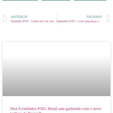
ANTERIOR
PRÓXIMO
Episódio #131 – Cada vez há menos crianças e mais idosos no Brasil. Você sabe quais são as consequências?
Episódio #133 – Lula: esqueça o equilíbrio das contas públicas no ano que vem. Por que isso é uma péssima ideia?
Shot Econômico #583- Brasil saiu ganhando com o novo