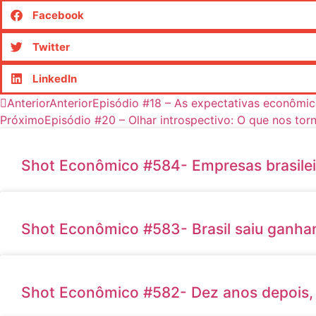
Facebook
Twitter
LinkedIn
Anterior
Anterior
Episódio #18 – As expectativas econômic
Próximo
Episódio #20 – Olhar introspectivo: O que nos tor
Shot Econômico #584- Empresas brasileir
Shot Econômico #583- Brasil saiu ganha
Shot Econômico #582- Dez anos depois, 