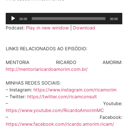
Tocador
00:00
00:00
de
Podcast:
Play in new window
|
Download
áudio
LINKS RELACIONADOS AO EPISÓDIO:
MENTORIA RICARDO AMORIM:
http://mentoriaricardoamorim.com.br/
MINHAS REDES SOCIAIS:
– Instagram:
https://www.instagram.com/ricamorim
– Twitter:
https://twitter.com/ricamconsult
– Youtube:
https://www.youtube.com/RicardoAmorimMC
– Facebook:
https://www.facebook.com/ricardo.amorim.ricam/