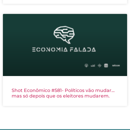
Shot Econômico #581- Políticos vão mudar…
mas só depois que os eleitores mudarem.