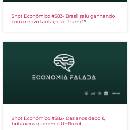
Shot Econômico #583- Brasil saiu ganhando
com o novo tarifaço de Trump?!
Shot Econômico #582- Dez anos depois,
britânicos querem o UnBrexit.