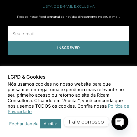
LISTA DE E-MAIL EXCLUSIVA
Receba nosso Feed semanal de notícias diretamente no seu e-mail.
INSCREVER
LGPD & Cookies
Nós usamos cookies no nosso website para que
possamos entregar uma experiência mais relevante no
seu primeiro acesso ou retorno ao site da Ricam
Consultoria. Clicando em "Aceitar", você concorda que
nós usemos TODOS os cookies. Confira nossa
Política de
Privacidade
Fale conosco
Fechar Janela
Aceitar
Open 