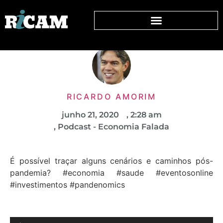
RICARDO AMORIM
junho 21, 2020
,
2:28 am
,
Podcast - Economia Falada
É possível traçar alguns cenários e caminhos pós-
pandemia? #economia #saude #eventosonline
#investimentos #pandenomics
Tocador