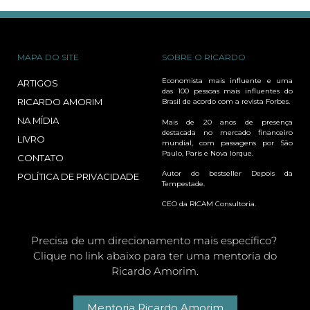
MAPA DO SITE
SOBRE O RICARDO
Economista mais influente e uma
ARTIGOS
das 100 pessoas mais influentes do
RICARDO AMORIM
Brasil de acordo com a revista Forbes.
NA MÍDIA
Mais de 20 anos de presença
destacada no mercado financeiro
LIVRO
mundial, com passagens por São
Paulo, Paris e Nova Iorque.
CONTATO
Autor do bestseller Depois da
POLÍTICA DE PRIVACIDADE
Tempestade.
CEO da RICAM Consultoria.
Precisa de um direcionamento mais específico?
Clique no link abaixo para ter uma mentoria do
Ricardo Amorim.
Mentoria Ricardo Amorim