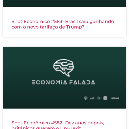
Shot Econômico #583- Brasil saiu ganhando
com o novo tarifaço de Trump?!
Shot Econômico #582- Dez anos depois,
britânicos querem o UnBrexit.