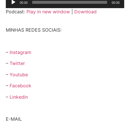
00:00
00:00
de
Podcast:
Play in new window
|
Download
áudio
MINHAS REDES SOCIAIS:
–
Instagram
–
Twitter
–
Youtube
–
Facebook
–
Linkedin
E-MAIL