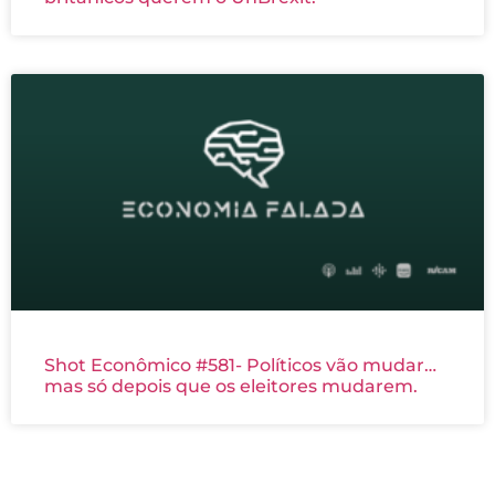
Shot Econômico #581- Políticos vão mudar…
mas só depois que os eleitores mudarem.