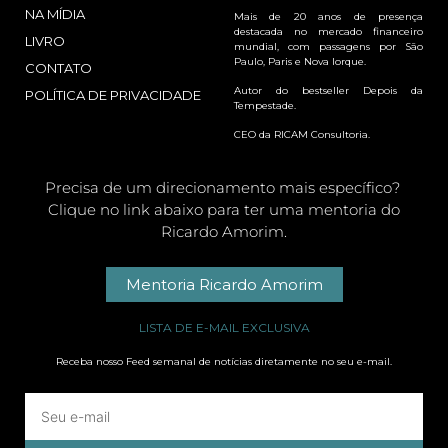
NA MÍDIA
Mais de 20 anos de presença
destacada no mercado financeiro
LIVRO
mundial, com passagens por São
Paulo, Paris e Nova Iorque.
CONTATO
Autor do bestseller Depois da
POLÍTICA DE PRIVACIDADE
Tempestade.
CEO da RICAM Consultoria.
Precisa de um direcionamento mais específico?
Clique no link abaixo para ter uma mentoria do
Ricardo Amorim.
Mentoria Ricardo Amorim
LISTA DE E-MAIL EXCLUSIVA
Receba nosso Feed semanal de notícias diretamente no seu e-mail.