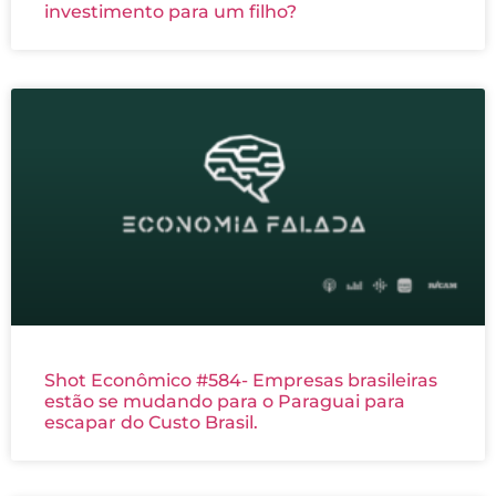
investimento para um filho?
Shot Econômico #584- Empresas brasileiras
estão se mudando para o Paraguai para
escapar do Custo Brasil.