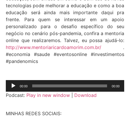
tecnologias pode melhorar a educação e como a boa
educação será ainda mais importante daqui pra
frente. Para quem se interessar em um apoio
personalizado para o desafio específico do seu
negócio no cenário pós-pandemia, confira a mentoria
online que realizaremos. Talvez, eu possa ajudá-lo:
http://www.mentoriaricardoamorim.com.br/
.
#economia #saude #eventosonline #investimentos
#pandenomics
Tocador
00:00
00:00
de
Podcast:
Play in new window
|
Download
áudio
MINHAS REDES SOCIAIS: