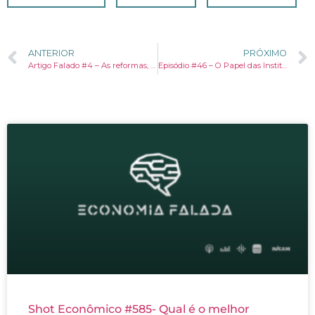
ANTERIOR
PRÓXIMO
Artigo Falado #4 – As reformas, a Selic e a vida dos brasileiros
Episódio #46 – O Papel das Instituições Financeiras no Novo Normal
Shot Econômico #585- Qual é o melhor