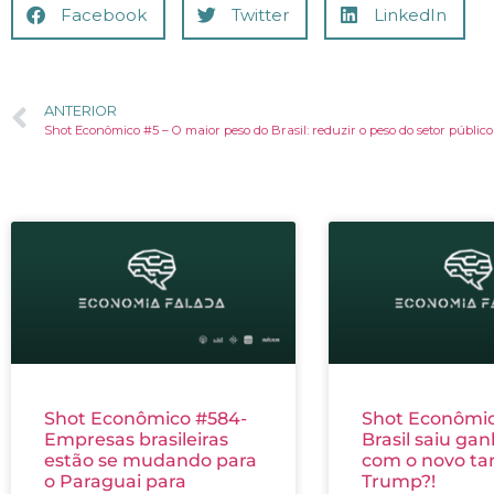
Facebook
Twitter
LinkedIn
ANTERIOR
Shot Econômico #5 – O maior peso do Brasil: reduzir o peso do setor público
Shot Econômico #584-
Shot Econômic
Empresas brasileiras
Brasil saiu ga
estão se mudando para
com o novo tar
o Paraguai para
Trump?!