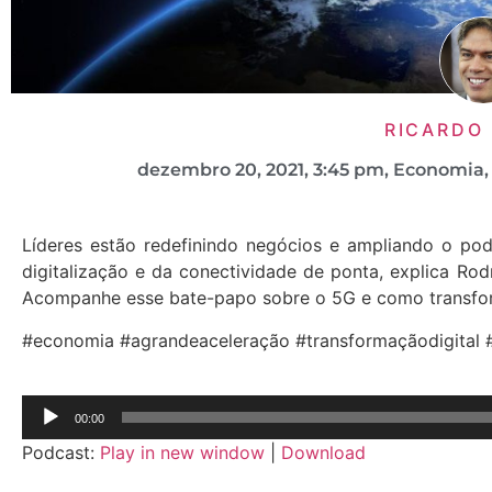
RICARDO
dezembro 20, 2021
,
3:45 pm
,
Economia
Líderes estão redefinindo negócios e ampliando o p
digitalização e da conectividade de ponta, explica Rod
Acompanhe esse bate-papo sobre o 5G e como transfor
#economia #agrandeaceleração #transformaçãodigital 
Tocador
00:00
de
Podcast:
Play in new window
|
Download
áudio