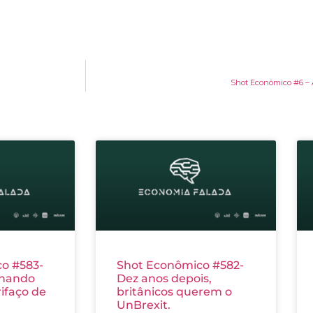
Shot Econômico #6 – 
o #583-
Shot Econômico #582-
nhando
Dez anos depois,
ifaço de
britânicos querem o
UnBrexit.