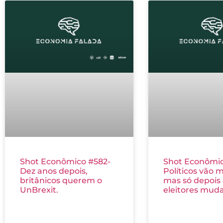
Shot Econômico #582-
Shot Econômic
Dez anos depois,
Políticos vão 
britânicos querem o
mas só depois
UnBrexit.
eleitores mud