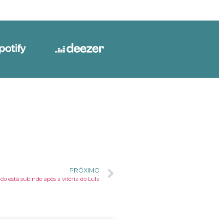
PRÓXIMO
do está subindo após a vitória do Lula