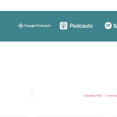
Episódio #82 – O merca