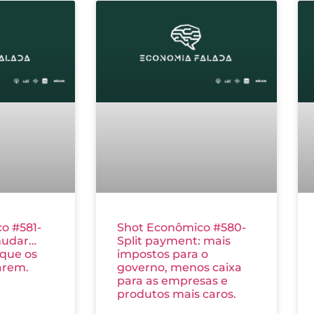
o #581-
Shot Econômico #580-
mudar…
Split payment: mais
 que os
impostos para o
arem.
governo, menos caixa
para as empresas e
produtos mais caros.