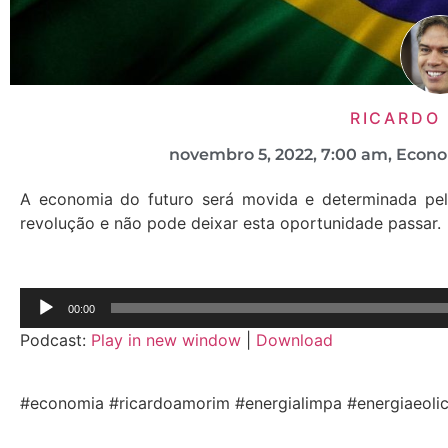
RICARDO
novembro 5, 2022
,
7:00 am
,
Econo
A economia do futuro será movida e determinada pela
revolução e não pode deixar esta oportunidade passar.
Tocador
00:00
de
Podcast:
Play in new window
|
Download
áudio
#economia #ricardoamorim #energialimpa #energiaeolic