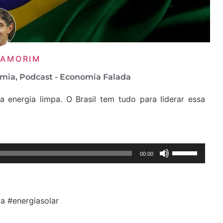
 AMORIM
mia
,
Podcast - Economia Falada
 energia limpa. O Brasil tem tudo para liderar essa
Use
00:00
as
setas
para
cima
a #energiasolar
ou
para