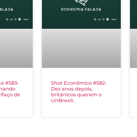
o #583-
Shot Econômico #582-
nhando
Dez anos depois,
ifaço de
britânicos querem o
UnBrexit.