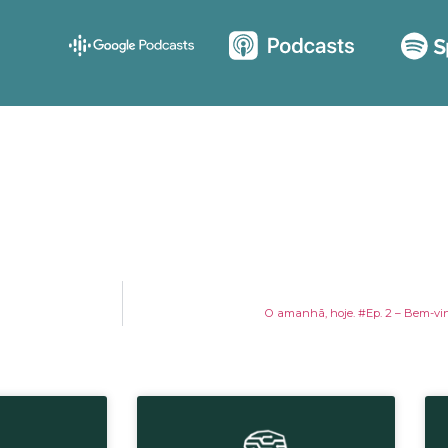
O amanhã, hoje. #Ep. 2 – Bem-vind