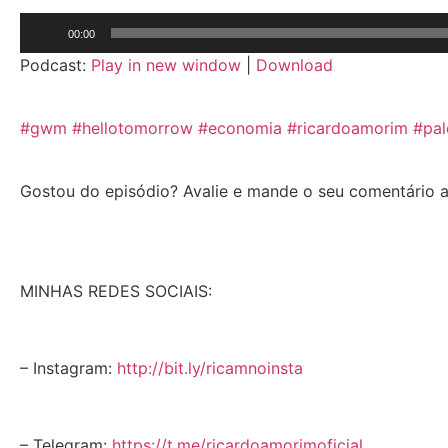
Tocador
00:00
de
Podcast:
Play in new window
|
Download
áudio
#gwm
#hellotomorrow
#economia
#ricardoamorim
#pal
Gostou do episódio? Avalie e mande o seu comentário a
MINHAS REDES SOCIAIS:
– Instagram:
http://bit.ly/ricamnoinsta
– Telegram:
https://t.me/ricardoamorimoficial