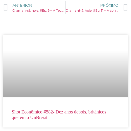
ANTERIOR
PRÓXIMO
O amanhã, hoje. #Ep. 9 – A Tecnologia como moeda econômica.
O amanhã, hoje. #Ep. 11 – A conectividade dos carros elétricos
Shot Econômico #582- Dez anos depois, britânicos
querem o UnBrexit.