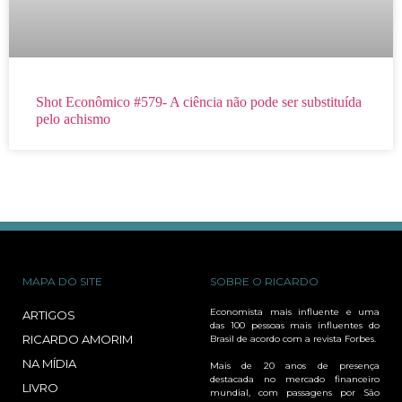
Shot Econômico #579- A ciência não pode ser substituída
pelo achismo
MAPA DO SITE
SOBRE O RICARDO
Economista mais influente e uma
ARTIGOS
das 100 pessoas mais influentes do
RICARDO AMORIM
Brasil de acordo com a revista Forbes.
NA MÍDIA
Mais de 20 anos de presença
destacada no mercado financeiro
LIVRO
mundial, com passagens por São