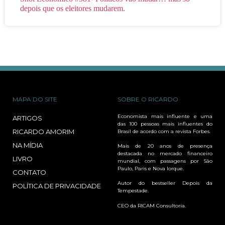
depois que os eleitores mudarem.
MAPA DO SITE
SOBRE O RICARDO
Economista mais influente e uma
ARTIGOS
das 100 pessoas mais influentes do
RICARDO AMORIM
Brasil de acordo com a revista Forbes.
NA MÍDIA
Mais de 20 anos de presença
destacada no mercado financeiro
LIVRO
mundial, com passagens por São
Paulo, Paris e Nova Iorque.
CONTATO
Autor do bestseller Depois da
POLÍTICA DE PRIVACIDADE
Tempestade.
CEO da RICAM Consultoria.