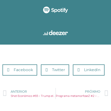
Facebook
Twitter
LinkedIn
ANTERIOR
PRÓXIMO
Shot Econômico #93 – Trump eleito: Consequências para o Brasil, dólar e reunião do Copom
Programa metamorfoseZ #2 – A revolução movida à nuvem e IA. Com Auana Mattar, CIO da TIM.