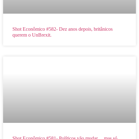
Shot Econômico #582- Dez anos depois, britânicos
querem o UnBrexit.
Shot Econômico #581- Políticos vão mudar… mas só