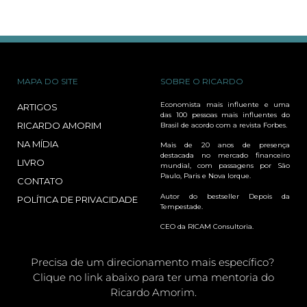
MAPA DO SITE
SOBRE O RICARDO
Economista mais influente e uma
ARTIGOS
das 100 pessoas mais influentes do
RICARDO AMORIM
Brasil de acordo com a revista Forbes.
NA MÍDIA
Mais de 20 anos de presença
destacada no mercado financeiro
LIVRO
mundial, com passagens por São
Paulo, Paris e Nova Iorque.
CONTATO
Autor do bestseller Depois da
POLÍTICA DE PRIVACIDADE
Tempestade.
CEO da RICAM Consultoria.
Precisa de um direcionamento mais específico?
Clique no link abaixo para ter uma mentoria do
Ricardo Amorim.