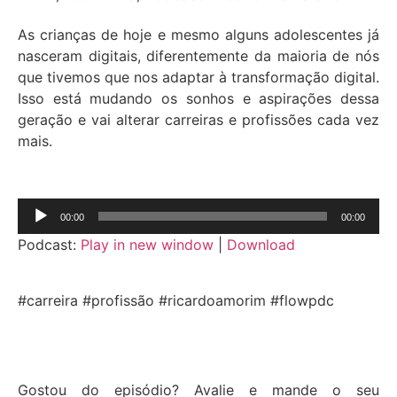
As crianças de hoje e mesmo alguns adolescentes já
nasceram digitais, diferentemente da maioria de nós
que tivemos que nos adaptar à transformação digital.
Isso está mudando os sonhos e aspirações dessa
geração e vai alterar carreiras e profissões cada vez
mais.
Tocador
00:00
00:00
de
Podcast:
Play in new window
|
Download
áudio
#carreira #profissão #ricardoamorim #flowpdc
Gostou do episódio? Avalie e mande o seu