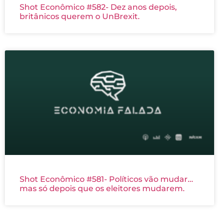
Shot Econômico #582- Dez anos depois,
britânicos querem o UnBrexit.
Shot Econômico #581- Políticos vão mudar…
mas só depois que os eleitores mudarem.