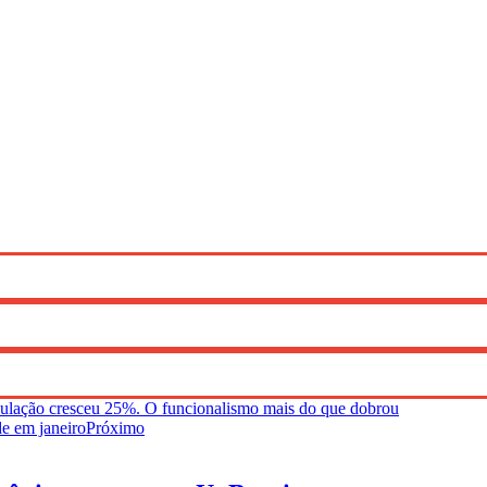
ulação cresceu 25%. O funcionalismo mais do que dobrou
de em janeiro
Próximo