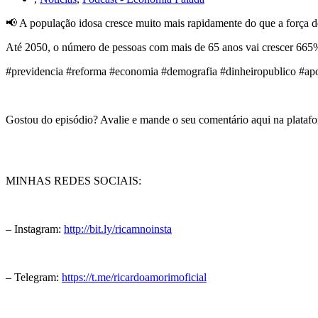
📢 A população idosa cresce muito mais rapidamente do que a força d
Até 2050, o número de pessoas com mais de 65 anos vai crescer 665%
#previdencia #reforma #economia #demografia #dinheiropublico #apo
Gostou do episódio? Avalie e mande o seu comentário aqui na plataf
MINHAS REDES SOCIAIS:
– Instagram:
http://bit.ly/ricamnoinsta
– Telegram:
https://t.me/ricardoamorimoficial