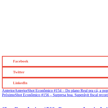
Facebook
Twitter
LinkedIn
Anterior
Anterior
Shot Econômico #154 – Do plano Real pra cá, a pop
Próximo
Shot Econômico #156 – Surpresa boa. Superávit fiscal recor