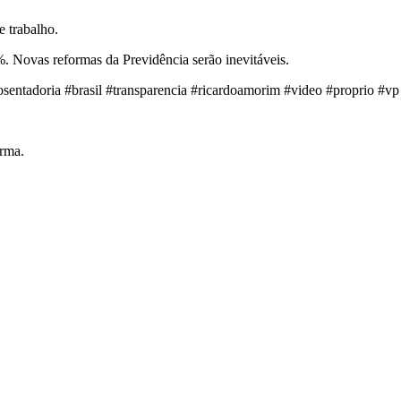
e trabalho.
. Novas reformas da Previdência serão inevitáveis.
sentadoria #brasil #transparencia #ricardoamorim #video #proprio #v
orma.