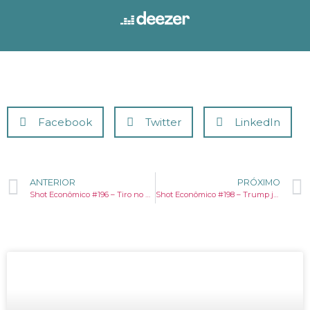
Facebook
Twitter
LinkedIn
ANTERIOR
PRÓXIMO
Shot Econômico #196 – Tiro no pé de Trump: semelhanças e diferença com o Brexit
Shot Econômico #198 – Trump já escolheu o bode expiatório: é o presidente do FED