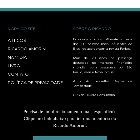
MAPA DO SITE
SOBRE O RICARDO
Economista mais influente e uma
ARTIGOS
das 100 pessoas mais influentes do
RICARDO AMORIM
Brasil de acordo com a revista Forbes.
NA MÍDIA
Mais de 20 anos de presença
destacada no mercado financeiro
LIVRO
mundial, com passagens por São
Paulo, Paris e Nova Iorque.
CONTATO
Autor do bestseller Depois da
POLÍTICA DE PRIVACIDADE
Tempestade.
CEO da RICAM Consultoria.
Precisa de um direcionamento mais específico?
Clique no link abaixo para ter uma mentoria do
Ricardo Amorim.