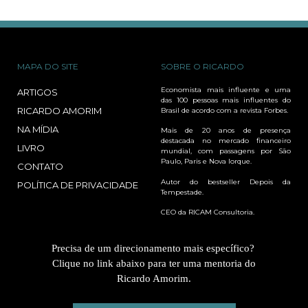
MAPA DO SITE
SOBRE O RICARDO
Economista mais influente e uma
ARTIGOS
das 100 pessoas mais influentes do
RICARDO AMORIM
Brasil de acordo com a revista Forbes.
NA MÍDIA
Mais de 20 anos de presença
destacada no mercado financeiro
LIVRO
mundial, com passagens por São
Paulo, Paris e Nova Iorque.
CONTATO
Autor do bestseller Depois da
POLÍTICA DE PRIVACIDADE
Tempestade.
CEO da RICAM Consultoria.
Precisa de um direcionamento mais específico?
Clique no link abaixo para ter uma mentoria do
Ricardo Amorim.