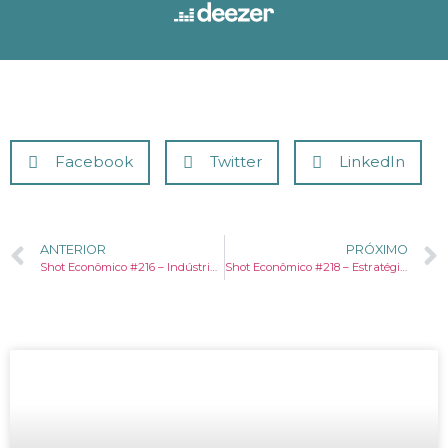
Facebook
Twitter
LinkedIn
ANTERIOR
PRÓXIMO
Shot Econômico #216 – Indústria crescendo mais do que se imaginava
Shot Econômico #218 – Estratégia de Trump envolve mais inflação nos EUA.