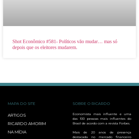
Shot Econômico #581- Políticos vão mudar… mas só
depois que os eleitores mudarem.
MAPA DO SITE
SOBRE O RICARDO
Economista mais influente e uma
ARTIGOS
das 100 pessoas mais influentes do
RICARDO AMORIM
Brasil de acordo com a revista Forbes.
NA MÍDIA
Mais de 20 anos de presença
destacada no mercado financeiro