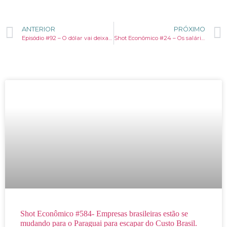
ANTERIOR
PRÓXIMO
Episódio #92 – O dólar vai deixar de ser a moeda dominante?
Shot Econômico #24 – Os salários dos ministros do STF subiram. Adivinhe quem vai pagar a conta?
Shot Econômico #584- Empresas brasileiras estão se
mudando para o Paraguai para escapar do Custo Brasil.