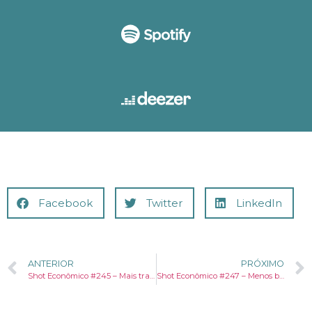
Facebook
Twitter
LinkedIn
ANTERIOR
PRÓXIMO
Shot Econômico #245 – Mais transferência de recursos do Sul e Sudeste para o resto do país.
Shot Econômico #247 – Menos bebês, menos recursos para a aposentadoria.