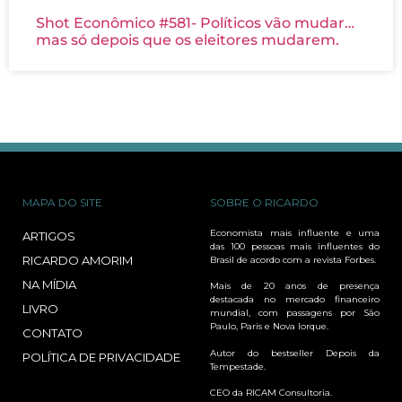
Shot Econômico #581- Políticos vão mudar…
mas só depois que os eleitores mudarem.
MAPA DO SITE
SOBRE O RICARDO
Economista mais influente e uma
ARTIGOS
das 100 pessoas mais influentes do
RICARDO AMORIM
Brasil de acordo com a revista Forbes.
NA MÍDIA
Mais de 20 anos de presença
destacada no mercado financeiro
LIVRO
mundial, com passagens por São
Paulo, Paris e Nova Iorque.
CONTATO
Autor do bestseller Depois da
POLÍTICA DE PRIVACIDADE
Tempestade.
CEO da RICAM Consultoria.