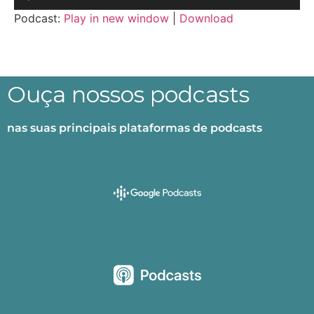
de
Podcast:
Play in new window
|
Download
áudio
Ouça nossos podcasts
nas suas principais plataformas de podcasts