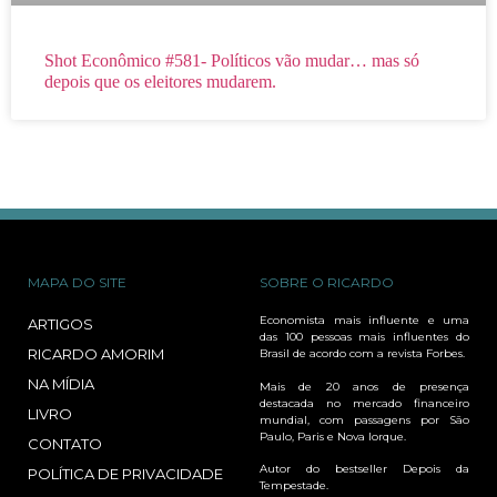
Shot Econômico #581- Políticos vão mudar… mas só
depois que os eleitores mudarem.
MAPA DO SITE
SOBRE O RICARDO
Economista mais influente e uma
ARTIGOS
das 100 pessoas mais influentes do
RICARDO AMORIM
Brasil de acordo com a revista Forbes.
NA MÍDIA
Mais de 20 anos de presença
destacada no mercado financeiro
LIVRO
mundial, com passagens por São
Paulo, Paris e Nova Iorque.
CONTATO
Autor do bestseller Depois da
POLÍTICA DE PRIVACIDADE
Tempestade.