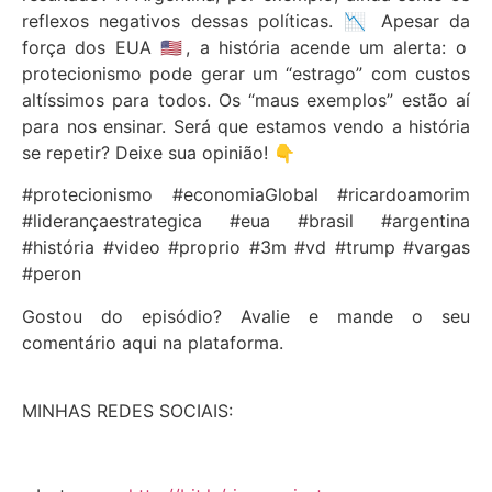
reflexos negativos dessas políticas. 📉 Apesar da
força dos EUA 🇺🇸, a história acende um alerta: o
protecionismo pode gerar um “estrago” com custos
altíssimos para todos. Os “maus exemplos” estão aí
para nos ensinar. Será que estamos vendo a história
se repetir? Deixe sua opinião! 👇
#protecionismo #economiaGlobal #ricardoamorim
#liderançaestrategica #eua #brasil #argentina
#história #video #proprio #3m #vd #trump #vargas
#peron
Gostou do episódio? Avalie e mande o seu
comentário aqui na plataforma.
MINHAS REDES SOCIAIS: