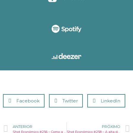
Facebook
Twitter
LinkedIn
ANTERIOR
PRÓXIMO
Shot Econômico #256 – Como a guerra entre Irã, Israel e EUA afeta o seu bolso?
Shot Econômico #258 – A alta dos juros chegou ao fim. A pergunta é: quando começam a cair?