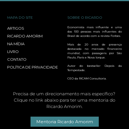
MAPA DO SITE
SOBRE O RICARDO
Economista mais influente e uma
ARTIGOS
das 100 pessoas mais influentes do
RICARDO AMORIM
Brasil de acordo com a revista Forbes.
NA MÍDIA
Mais de 20 anos de presença
destacada no mercado financeiro
LIVRO
mundial, com passagens por São
Paulo, Paris e Nova Iorque.
CONTATO
Autor do bestseller Depois da
POLÍTICA DE PRIVACIDADE
Tempestade.
CEO da RICAM Consultoria.
Precisa de um direcionamento mais específico?
Clique no link abaixo para ter uma mentoria do
Ricardo Amorim.
Mentoria Ricardo Amorim