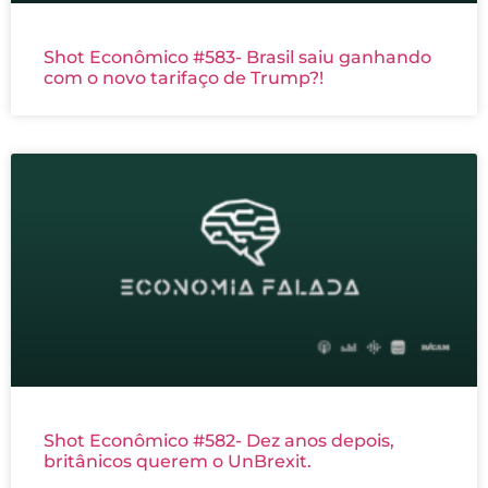
Shot Econômico #583- Brasil saiu ganhando
com o novo tarifaço de Trump?!
Shot Econômico #582- Dez anos depois,
britânicos querem o UnBrexit.