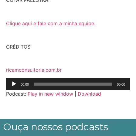
COTAR PALESTRA:
Clique aqui e fale com a minha equipe.
CRÉDITOS:
ricamconsultoria.com.br
Tocador
00:00
00:00
de
Podcast:
Play in new window
|
Download
áudio
Ouça nossos podcasts