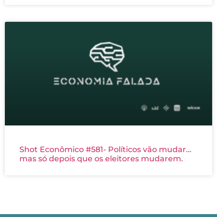
Shot Econômico #581- Políticos vão mudar…
mas só depois que os eleitores mudarem.