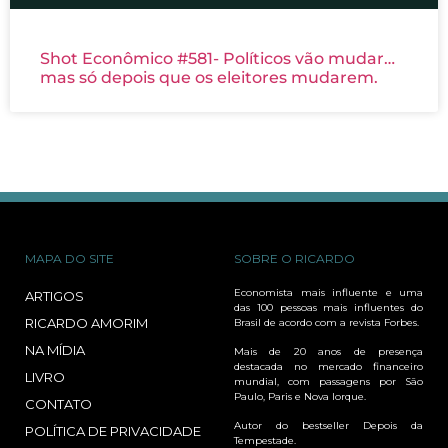
Shot Econômico #581- Políticos vão mudar…
mas só depois que os eleitores mudarem.
MAPA DO SITE
SOBRE O RICARDO
Economista mais influente e uma
ARTIGOS
das 100 pessoas mais influentes do
RICARDO AMORIM
Brasil de acordo com a revista Forbes.
NA MÍDIA
Mais de 20 anos de presença
destacada no mercado financeiro
LIVRO
mundial, com passagens por São
Paulo, Paris e Nova Iorque.
CONTATO
Autor do bestseller Depois da
POLÍTICA DE PRIVACIDADE
Tempestade.