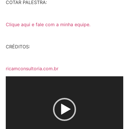
COTAR PALESTRA:
Clique aqui e fale com a minha equipe.
CRÉDITOS:
ricamconsultoria.com.br
Tocador
de
vídeo