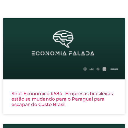
Shot Econômico #584- Empresas brasileiras
estão se mudando para o Paraguai para
escapar do Custo Brasil.