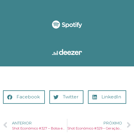
Facebook
Twitter
LinkedIn
ANTERIOR
PRÓXIMO
Shot Econômico #327 – Bolsa em recorde e dólar em queda: o que está por trás?
Shot Econômico #329 – Geração Prateada: a força de trabalho que mais cresce no Brasil