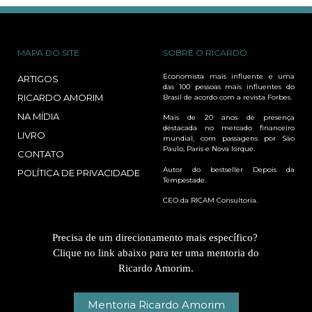
MAPA DO SITE
SOBRE O RICARDO
Economista mais influente e uma
ARTIGOS
das 100 pessoas mais influentes do
RICARDO AMORIM
Brasil de acordo com a revista Forbes.
NA MÍDIA
Mais de 20 anos de presença
destacada no mercado financeiro
LIVRO
mundial, com passagens por São
Paulo, Paris e Nova Iorque.
CONTATO
Autor do bestseller Depois da
POLÍTICA DE PRIVACIDADE
Tempestade.
CEO da RICAM Consultoria.
Precisa de um direcionamento mais específico?
Clique no link abaixo para ter uma mentoria do
Ricardo Amorim.
Mentoria Ricardo Amorim