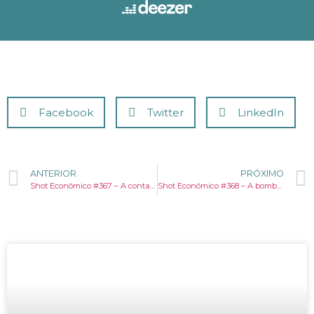
Facebook
Twitter
LinkedIn
ANTERIOR
PRÓXIMO
Shot Econômico #367 – A conta do shutdown: o custo real da paralisia política
Shot Econômico #368 – A bomba-relógio da previdência