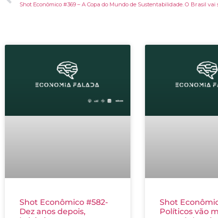
Shot Econômico #582-
Shot Econômic
Dez anos depois,
Políticos vão 