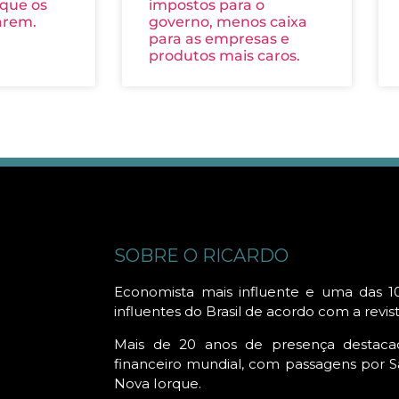
 que os
impostos para o
arem.
governo, menos caixa
para as empresas e
produtos mais caros.
SOBRE O RICARDO
Economista mais influente e uma das 1
influentes do Brasil de acordo com a revis
Mais de 20 anos de presença destac
financeiro mundial, com passagens por Sã
Nova Iorque.