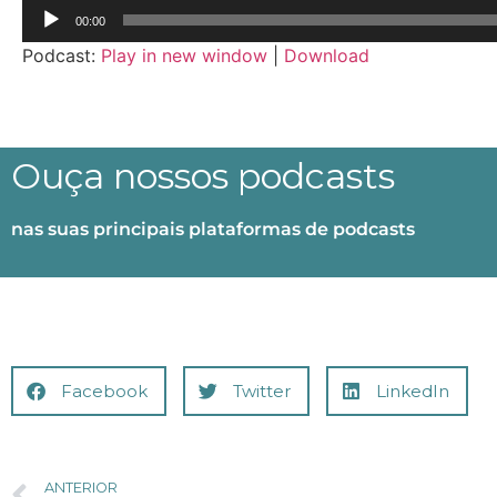
Tocador
00:00
de
Podcast:
Play in new window
|
Download
áudio
Ouça nossos podcasts
nas suas principais plataformas de podcasts
Facebook
Twitter
LinkedIn
ANTERIOR