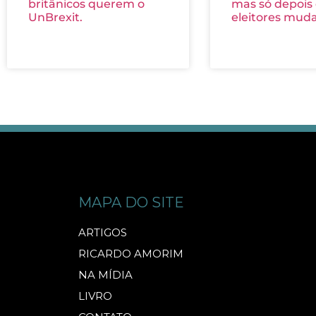
britânicos querem o
mas só depois
UnBrexit.
eleitores mud
MAPA DO SITE
ARTIGOS
RICARDO AMORIM
NA MÍDIA
LIVRO