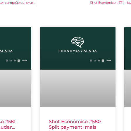
Shot Econômico #369 – A Copa do Mundo de Sustentabilidade. O Brasil vai ser campeão ou levar de 7×1?
Shot Econômico #371 – Is
o #581-
Shot Econômico #580-
mudar…
Split payment: mais