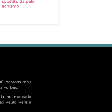
substituída pelo
achismo
00 pessoas mais
ta Forbes.
ada no mercado
o Paulo, Paris e