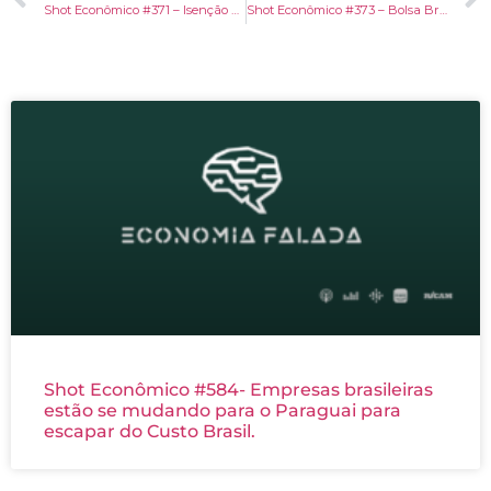
Shot Econômico #371 – Isenção de IR: O Robin Hood às avessas?
Shot Econômico #373 – Bolsa Brasileira bate novo recorde e passa de 150 mil pontos pela 1ª vez.
Shot Econômico #584- Empresas brasileiras
estão se mudando para o Paraguai para
escapar do Custo Brasil.