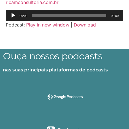
ricamconsultoria.com.br
Tocador
00:00
00:00
de
Podcast:
Play in new window
|
Download
áudio
Ouça nossos podcasts
nas suas principais plataformas de podcasts