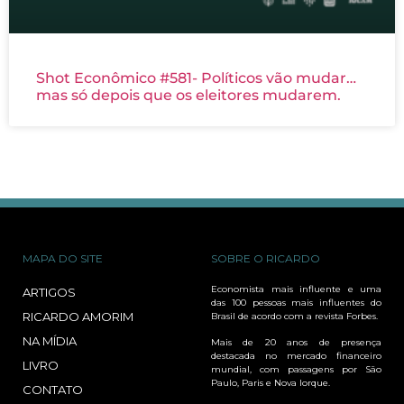
Shot Econômico #581- Políticos vão mudar…
mas só depois que os eleitores mudarem.
MAPA DO SITE
SOBRE O RICARDO
Economista mais influente e uma
ARTIGOS
das 100 pessoas mais influentes do
RICARDO AMORIM
Brasil de acordo com a revista Forbes.
NA MÍDIA
Mais de 20 anos de presença
destacada no mercado financeiro
LIVRO
mundial, com passagens por São
Paulo, Paris e Nova Iorque.
CONTATO