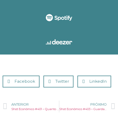
Facebook
Twitter
LinkedIn
ANTERIOR
PRÓXIMO
Shot Econômico #401 – Quanto mais tempo passamos no mundo digital, mais valiosos os eventos presenciais se tornam
Shot Econômico #403 – Guardar dinheiro vivo em casa? A recomendação é do Banco de Portugal.