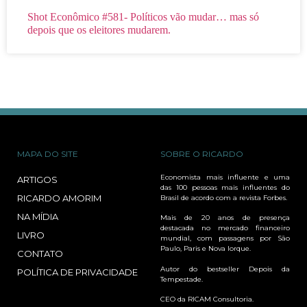
Shot Econômico #581- Políticos vão mudar… mas só
depois que os eleitores mudarem.
MAPA DO SITE
SOBRE O RICARDO
Economista mais influente e uma
ARTIGOS
das 100 pessoas mais influentes do
RICARDO AMORIM
Brasil de acordo com a revista Forbes.
NA MÍDIA
Mais de 20 anos de presença
destacada no mercado financeiro
LIVRO
mundial, com passagens por São
Paulo, Paris e Nova Iorque.
CONTATO
Autor do bestseller Depois da
POLÍTICA DE PRIVACIDADE
Tempestade.
CEO da RICAM Consultoria.