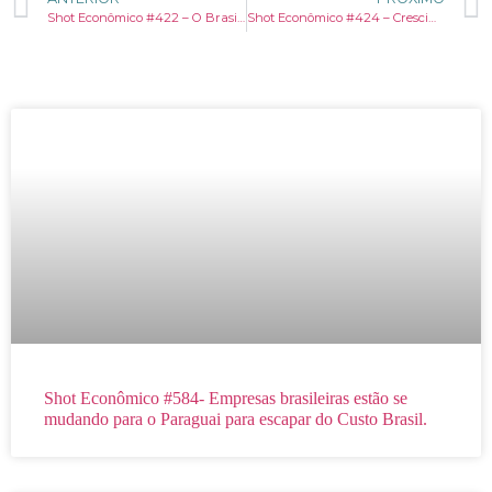
Shot Econômico #422 – O Brasil que você não conhece: Espírito Santo
Shot Econômico #424 – Crescimento da inteligência artificial tornou Anguilla rica, mas não do jeito que você imagina.
Shot Econômico #584- Empresas brasileiras estão se
mudando para o Paraguai para escapar do Custo Brasil.