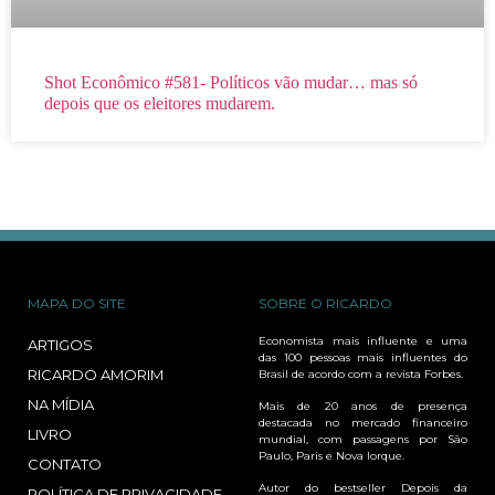
Shot Econômico #581- Políticos vão mudar… mas só
depois que os eleitores mudarem.
MAPA DO SITE
SOBRE O RICARDO
Economista mais influente e uma
ARTIGOS
das 100 pessoas mais influentes do
RICARDO AMORIM
Brasil de acordo com a revista Forbes.
NA MÍDIA
Mais de 20 anos de presença
destacada no mercado financeiro
LIVRO
mundial, com passagens por São
Paulo, Paris e Nova Iorque.
CONTATO
Autor do bestseller Depois da
POLÍTICA DE PRIVACIDADE