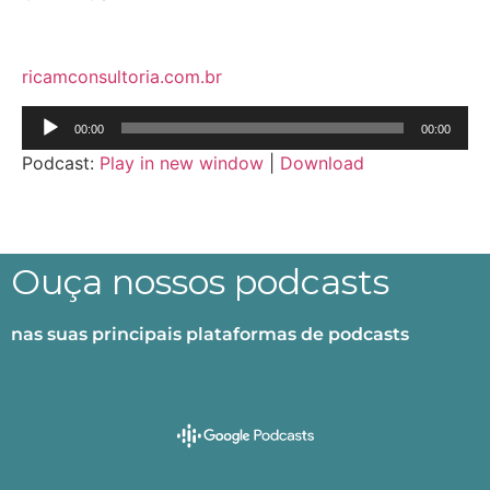
ricamconsultoria.com.br
Tocador
00:00
00:00
de
Podcast:
Play in new window
|
Download
áudio
Ouça nossos podcasts
nas suas principais plataformas de podcasts