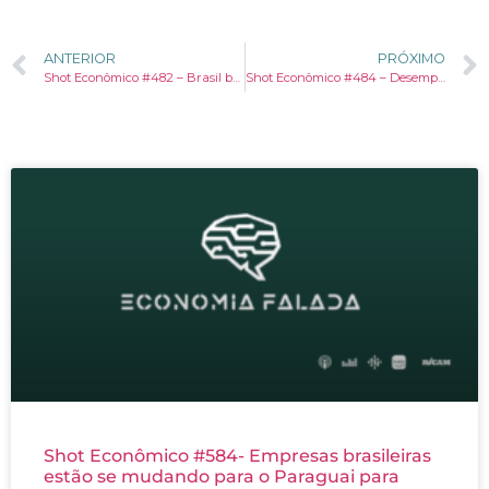
ANTERIOR
PRÓXIMO
Shot Econômico #482 – Brasil bate recorde de turistas em 2025. Adivinha de onde veio um em cada três deles.
Shot Econômico #484 – Desemprego no chão, mesmo com os juros no céu? E agora que os juros vão cair?
Shot Econômico #584- Empresas brasileiras
estão se mudando para o Paraguai para