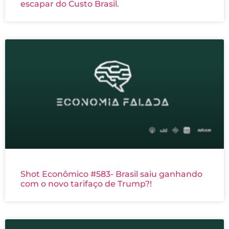
escapar do Custo Brasil.
Shot Econômico #583- Brasil saiu ganhando
com o novo tarifaço de Trump?!