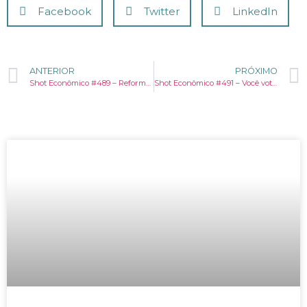
Facebook
Twitter
LinkedIn
ANTERIOR
PRÓXIMO
Shot Econômico #489 – Reforma trabalhista na Argentina.
Shot Econômico #491 – Você votaria em uma inteligência artificial?