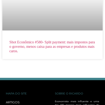
Shot Econômico #580- Split payment: mais impostos para
o governo, menos caixa para as empresas e produtos mais
caros.
MAPA DO SITE
SOBRE O RICARDO
Economista mais influente e uma
ARTIGOS
das 100 pessoas mais influentes do