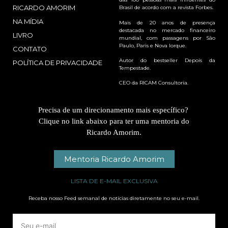
RICARDO AMORIM
Brasil de acordo com a revista Forbes.
NA MÍDIA
Mais de 20 anos de presença
destacada no mercado financeiro
LIVRO
mundial, com passagens por São
Paulo, Paris e Nova Iorque.
CONTATO
Autor do bestseller Depois da
POLÍTICA DE PRIVACIDADE
Tempestade.
CEO da RICAM Consultoria.
Precisa de um direcionamento mais específico?
Clique no link abaixo para ter uma mentoria do
Ricardo Amorim.
Mentoria Ricardo Amorim
LISTA DE E-MAIL EXCLUSIVA
Receba nosso Feed semanal de notícias diretamente no seu e-mail.