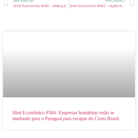
ANTERIOR
PRÓXIMO
Shot Econômico #500 – Redução de jornada de trabalho: lições de Portugal
Shot Econômico #502 – Ações trabalhistas: gasto recorde
Shot Econômico #584- Empresas brasileiras estão se
mudando para o Paraguai para escapar do Custo Brasil.