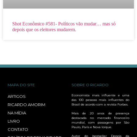
Shot Econômico #581- Políticos vão mudar… mas só
depois que os eleitores mudarem.
MAPA DO SITE
SOBRE O RICARDO
Economista mais influente e uma
ARTIGOS
das 100 pessoas mais influentes do
RICARDO AMORIM
Brasil de acordo com a revista Forbes.
NA MÍDIA
Mais de 20 anos de presença
destacada no mercado financeiro
LIVRO
mundial, com passagens por São
Paulo, Paris e Nova Iorque.
CONTATO
Autor do bestseller Depois da