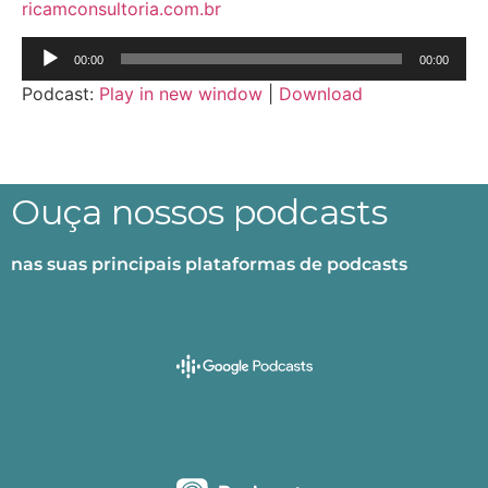
ricamconsultoria.com.br
Tocador
00:00
00:00
de
Podcast:
Play in new window
|
Download
áudio
Ouça nossos podcasts
nas suas principais plataformas de podcasts