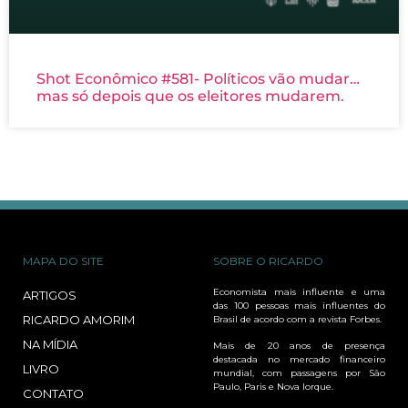
Shot Econômico #581- Políticos vão mudar…
mas só depois que os eleitores mudarem.
MAPA DO SITE
SOBRE O RICARDO
Economista mais influente e uma
ARTIGOS
das 100 pessoas mais influentes do
RICARDO AMORIM
Brasil de acordo com a revista Forbes.
NA MÍDIA
Mais de 20 anos de presença
destacada no mercado financeiro
LIVRO
mundial, com passagens por São
Paulo, Paris e Nova Iorque.
CONTATO