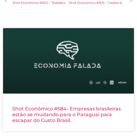
Shot Econômico #503 – Stablecoins: vantagens e desvantagens
Shot Econômico #505 – Gastos dos 3 poderes: mais R$33 bi em 9 meses.
Shot Econômico #584- Empresas brasileiras
estão se mudando para o Paraguai para
escapar do Custo Brasil.