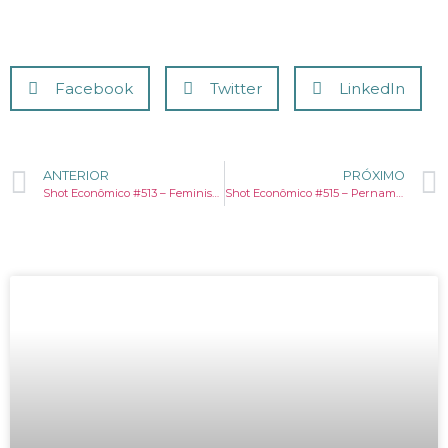
Facebook
Twitter
LinkedIn
ANTERIOR
PRÓXIMO
Shot Econômico #513 – Feminismo está matando o feminismo?
Shot Econômico #515 – Pernambuco: Polo industrial e de inovação