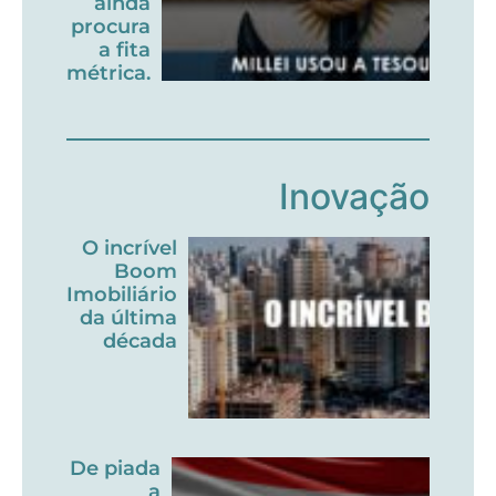
ainda
procura
a fita
métrica.
Inovação
O incrível
Boom
Imobiliário
da última
década
De piada
a