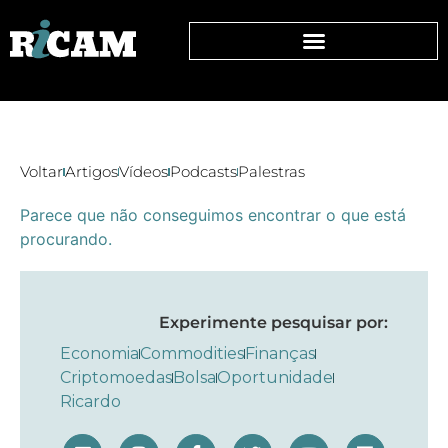
Voltar
Artigos
Vídeos
Podcasts
Palestras
Parece que não conseguimos encontrar o que está
procurando.
Experimente pesquisar por:
Economia
Commodities
Finanças
Criptomoedas
Bolsa
Oportunidade
Ricardo