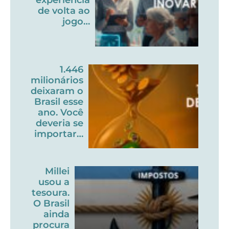
de volta ao
jogo…
1.446
milionários
deixaram o
Brasil esse
ano. Você
deveria se
importar…
Millei
usou a
tesoura.
O Brasil
ainda
procura