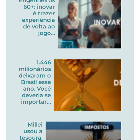
Engenheiros
60+: inovar
é trazer
experiência
de volta ao
jogo…
1.446
milionários
deixaram o
Brasil esse
ano. Você
deveria se
importar…
Millei
usou a
tesoura.