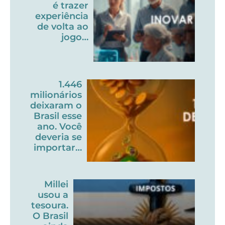
é trazer
experiência
de volta ao
jogo…
1.446
milionários
deixaram o
Brasil esse
ano. Você
deveria se
importar…
Millei
usou a
tesoura.
O Brasil