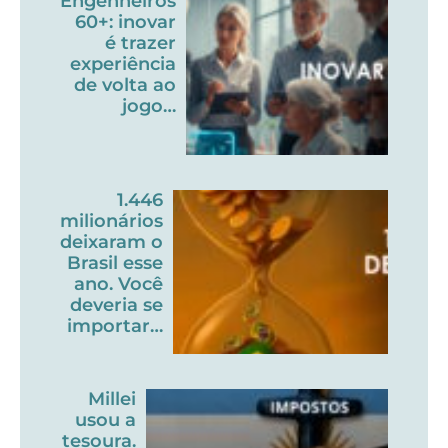
Engenheiros
60+: inovar
é trazer
experiência
de volta ao
jogo…
1.446
milionários
deixaram o
Brasil esse
ano. Você
deveria se
importar…
Millei
usou a
tesoura.