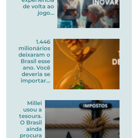
de volta ao
jogo…
1.446
milionários
deixaram o
Brasil esse
ano. Você
deveria se
importar…
Millei
usou a
tesoura.
O Brasil
ainda
procura