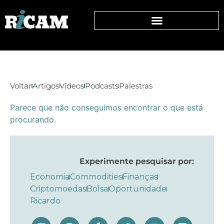
Voltar
Artigos
Vídeos
Podcasts
Palestras
Parece que não conseguimos encontrar o que está
procurando.
Experimente pesquisar por:
Economia
Commodities
Finanças
Criptomoedas
Bolsa
Oportunidade
Ricardo