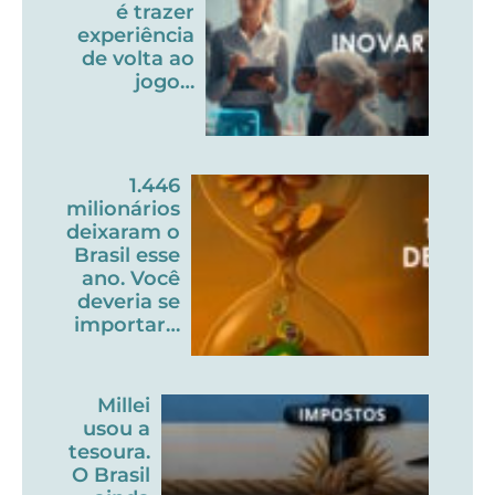
é trazer
experiência
de volta ao
jogo…
1.446
milionários
deixaram o
Brasil esse
ano. Você
deveria se
importar…
Millei
usou a
tesoura.
O Brasil