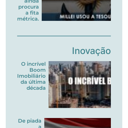
ainda
procura
a fita
métrica.
Inovação
O incrível
Boom
Imobiliário
da última
década
De piada
a