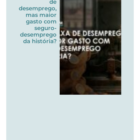
de
desemprego,
mas maior
gasto com
seguro-
desemprego
da história?