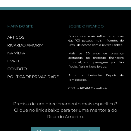
MAPA DO SITE
SOBRE O RICARDO
Economista mais influente e uma
ARTIGOS
das 100 pessoas mais influentes do
RICARDO AMORIM
Brasil de acordo com a revista Forbes.
NA MÍDIA
Mais de 20 anos de presença
destacada no mercado financeiro
LIVRO
mundial, com passagens por São
Paulo, Paris e Nova Iorque.
CONTATO
Autor do bestseller Depois da
POLÍTICA DE PRIVACIDADE
Tempestade.
CEO da RICAM Consultoria.
Precisa de um direcionamento mais específico?
Clique no link abaixo para ter uma mentoria do
Ricardo Amorim.