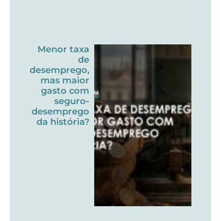
Menor taxa
de
desemprego,
mas maior
gasto com
seguro-
desemprego
da história?