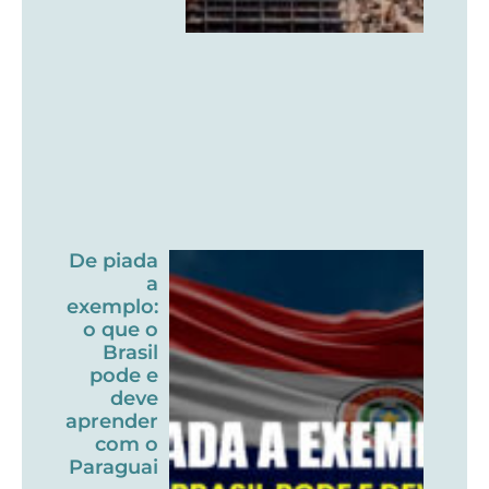
De piada
a
exemplo:
o que o
Brasil
pode e
deve
aprender
com o
Paraguai