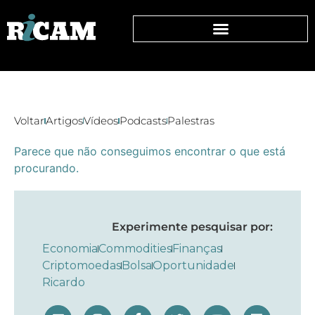
Voltar
Artigos
Vídeos
Podcasts
Palestras
Parece que não conseguimos encontrar o que está
procurando.
Experimente pesquisar por:
Economia
Commodities
Finanças
Criptomoedas
Bolsa
Oportunidade
Ricardo