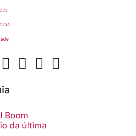
ies
edas
dade
ia
el Boom
io da última