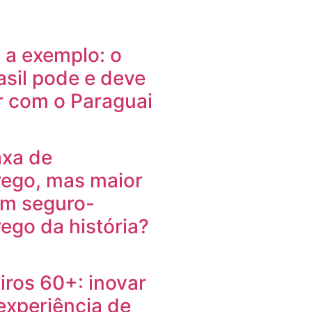
 a exemplo: o
asil pode e deve
r com o Paraguai
axa de
ego, mas maior
om seguro-
go da história?
ros 60+: inovar
 experiência de