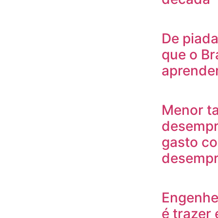
De piada
que o Br
aprende
Menor t
desempr
gasto c
desempre
Engenhei
é trazer