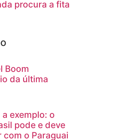
nda procura a fita
ão
el Boom
io da última
 a exemplo: o
asil pode e deve
r com o Paraguai