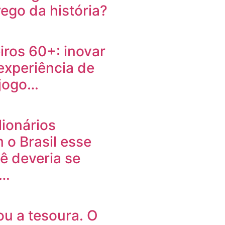
go da história?
ros 60+: inovar
 experiência de
 jogo…
lionários
 o Brasil esse
ê deveria se
r…
sou a tesoura. O