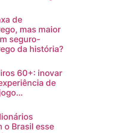
axa de
ego, mas maior
om seguro-
go da história?
ros 60+: inovar
 experiência de
 jogo…
lionários
 o Brasil esse