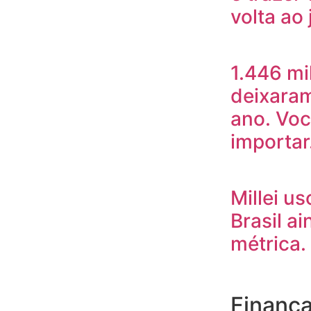
volta ao
1.446 mi
deixaram
ano. Voc
importa
Millei u
Brasil ai
métrica.
Finanç