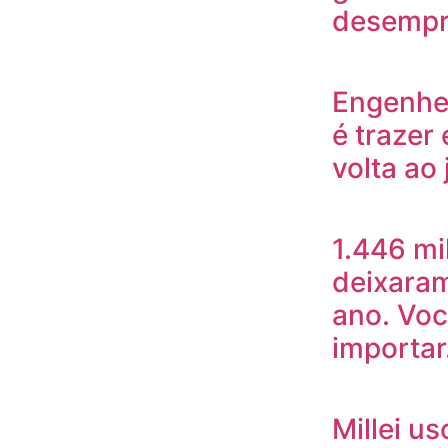
desempre
Engenhei
é trazer
volta ao
1.446 mi
deixaram
ano. Voc
importa
Millei u