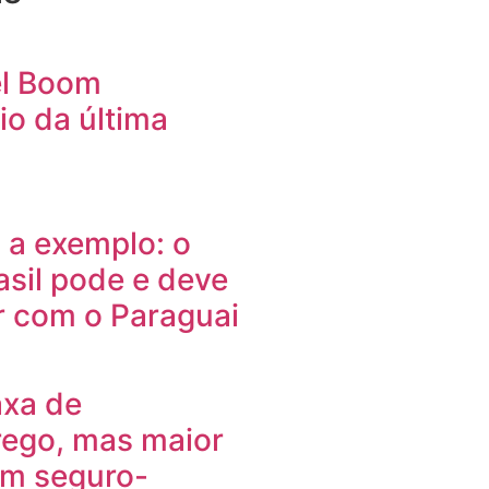
el Boom
io da última
 a exemplo: o
asil pode e deve
r com o Paraguai
axa de
ego, mas maior
om seguro-