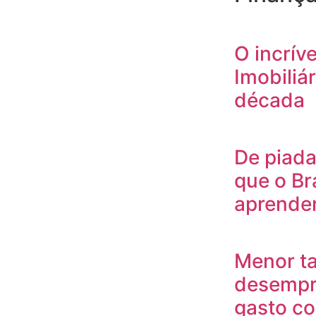
O incrív
Imobiliár
década
De piada
que o Br
aprende
Menor t
desempr
gasto c