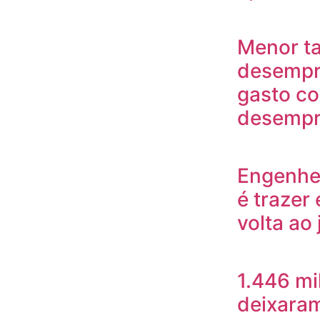
Menor t
desempr
gasto c
desempre
Engenhei
é trazer
volta ao
1.446 mi
deixaram