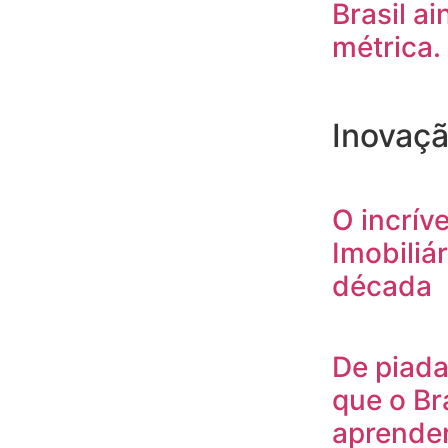
Brasil ai
métrica.
Inovaç
O incrív
Imobiliár
década
De piada
que o Br
aprende