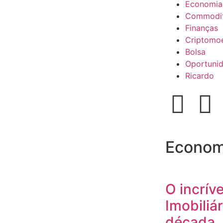
Economia
Commodit
Finanças
Criptomo
Bolsa
Oportuni
Ricardo
Econom
O incrív
Imobiliár
década