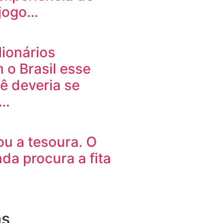
 jogo…
lionários
 o Brasil esse
ê deveria se
r…
sou a tesoura. O
nda procura a fita
as