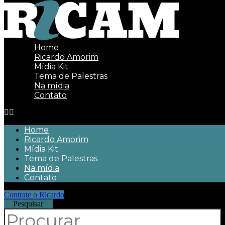
Ir
para
o
conteúdo
Home
Ricardo Amorim
Mídia Kit
Tema de Palestras
Na mídia
Contato
Home
Ricardo Amorim
Mídia Kit
Tema de Palestras
Na mídia
Contato
Contrate o Ricardo
Pesquisar