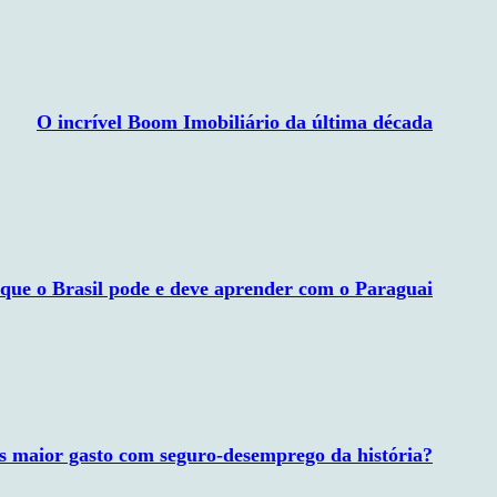
O incrível Boom Imobiliário da última década
 que o Brasil pode e deve aprender com o Paraguai
 maior gasto com seguro-desemprego da história?