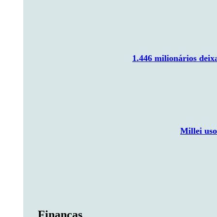
1.446 milionários dei
Millei us
Finanças