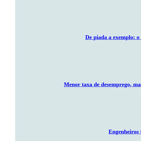
De piada a exemplo: o
Menor taxa de desemprego, mas
Engenheiros 