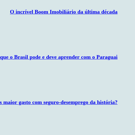
O incrível Boom Imobiliário da última década
 que o Brasil pode e deve aprender com o Paraguai
 maior gasto com seguro-desemprego da história?