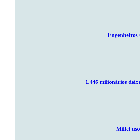
Engenheiros 
1.446 milionários dei
Millei us