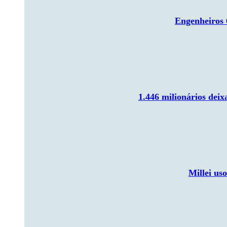
Engenheiros 
1.446 milionários dei
Millei us