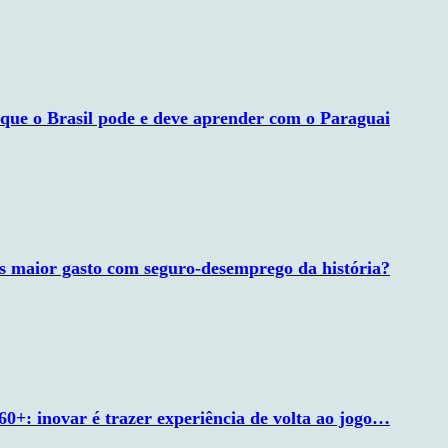
 que o Brasil pode e deve aprender com o Paraguai
 maior gasto com seguro-desemprego da história?
60+: inovar é trazer experiência de volta ao jogo…