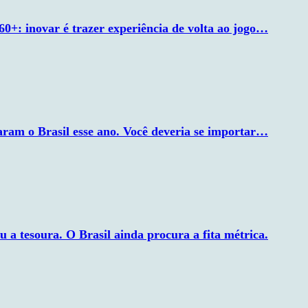
60+: inovar é trazer experiência de volta ao jogo…
xaram o Brasil esse ano. Você deveria se importar…
ou a tesoura. O Brasil ainda procura a fita métrica.