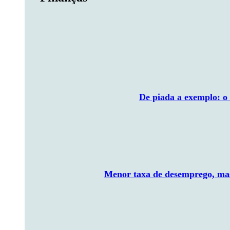
De piada a exemplo: o
Menor taxa de desemprego, mas