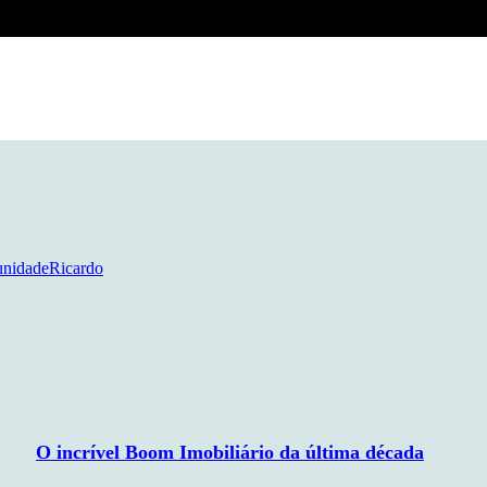
unidade
Ricardo
O incrível Boom Imobiliário da última década