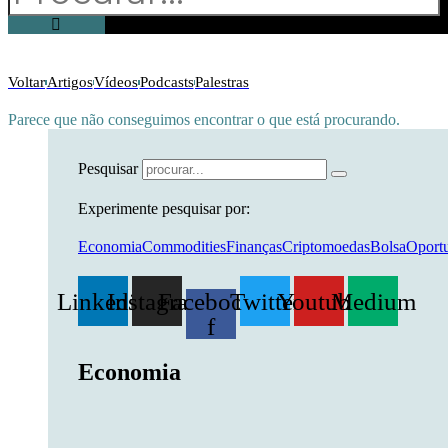
Voltar
Artigos
Vídeos
Podcasts
Palestras
Parece que não conseguimos encontrar o que está procurando.
Pesquisar
Experimente pesquisar por:
Economia
Commodities
Finanças
Criptomoedas
Bolsa
Oport
Linkedin
Instagram
Facebook-
Twitter
Youtube
Medium
f
Economia