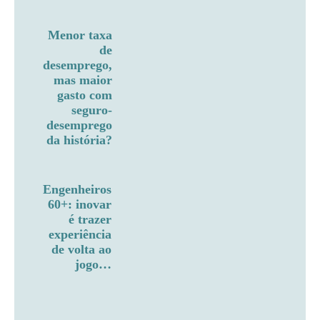
Menor taxa
de
desemprego,
mas maior
gasto com
seguro-
desemprego
da história?
Engenheiros
60+: inovar
é trazer
experiência
de volta ao
jogo…