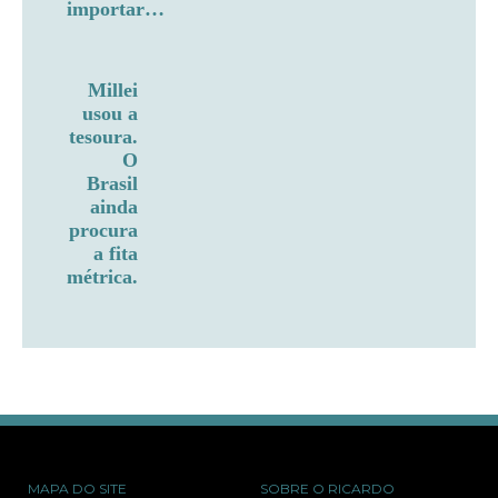
importar…
Millei
usou a
tesoura.
O
Brasil
ainda
procura
a fita
métrica.
MAPA DO SITE
SOBRE O RICARDO