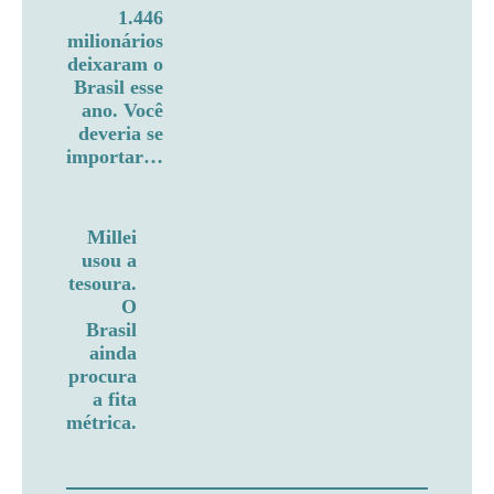
1.446
milionários
deixaram o
Brasil esse
ano. Você
deveria se
importar…
Millei
usou a
tesoura.
O
Brasil
ainda
procura
a fita
métrica.