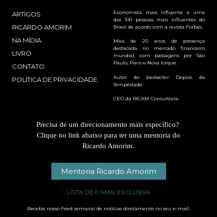
Economista mais influente e uma
ARTIGOS
das 100 pessoas mais influentes do
RICARDO AMORIM
Brasil de acordo com a revista Forbes.
NA MÍDIA
Mais de 20 anos de presença
destacada no mercado financeiro
LIVRO
mundial, com passagens por São
Paulo, Paris e Nova Iorque.
CONTATO
Autor do bestseller Depois da
POLÍTICA DE PRIVACIDADE
Tempestade.
CEO da RICAM Consultoria.
Precisa de um direcionamento mais específico?
Clique no link abaixo para ter uma mentoria do
Ricardo Amorim.
Mentoria Ricardo Amorim
LISTA DE E-MAIL EXCLUSIVA
Receba nosso Feed semanal de notícias diretamente no seu e-mail.