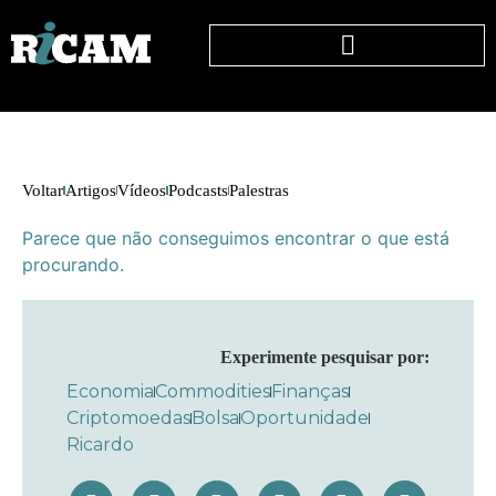
Voltar
Artigos
Vídeos
Podcasts
Palestras
Parece que não conseguimos encontrar o que está
procurando.
Experimente pesquisar por:
Economia
Commodities
Finanças
Criptomoedas
Bolsa
Oportunidade
Ricardo