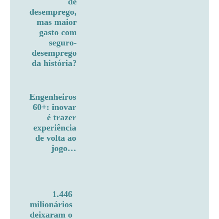
de
desemprego,
mas maior
gasto com
seguro-
desemprego
da história?
Engenheiros
60+: inovar
é trazer
experiência
de volta ao
jogo…
1.446
milionários
deixaram o