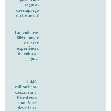
seguro-
desemprego
da história?
Engenheiros
60+: inovar
é trazer
experiência
de volta ao
jogo…
1.446
milionários
deixaram o
Brasil esse
ano. Você
deveria se