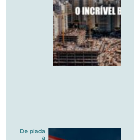
De piada
a