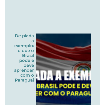
De piada
a
exemplo:
o que o
Brasil
pode e
deve
aprender
com o
Paraguai