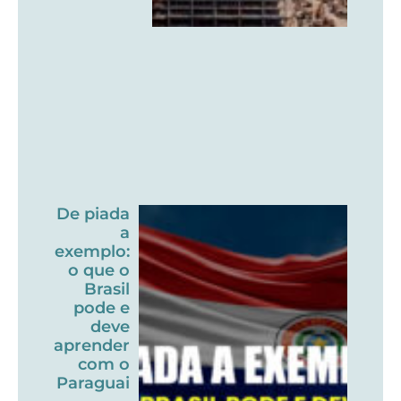
De piada
a
exemplo:
o que o
Brasil
pode e
deve
aprender
com o
Paraguai