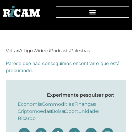
Voltar
Artigos
Vídeos
Podcasts
Palestras
Parece que não conseguimos encontrar o que está
procurando.
Experimente pesquisar por:
Economia
Commodities
Finanças
Criptomoedas
Bolsa
Oportunidade
Ricardo