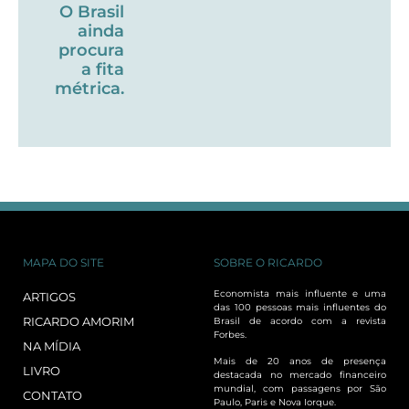
O Brasil
ainda
procura
a fita
métrica.
MAPA DO SITE
SOBRE O RICARDO
Economista mais influente e uma
ARTIGOS
das 100 pessoas mais influentes do
RICARDO AMORIM
Brasil de acordo com a revista
Forbes.
NA MÍDIA
Mais de 20 anos de presença
LIVRO
destacada no mercado financeiro
mundial, com passagens por São
CONTATO
Paulo, Paris e Nova Iorque.