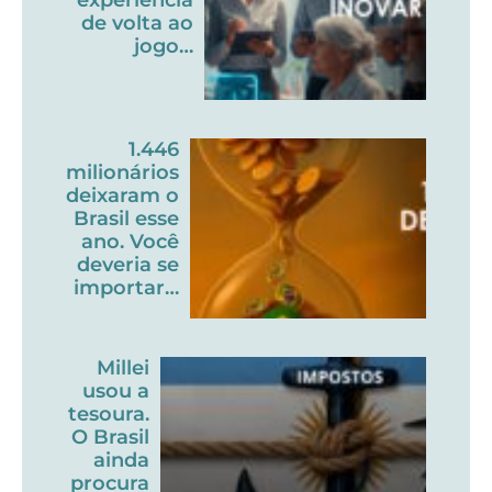
de volta ao
jogo…
1.446
milionários
deixaram o
Brasil esse
ano. Você
deveria se
importar…
Millei
usou a
tesoura.
O Brasil
ainda
procura