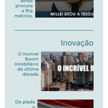
ainda
procura
a fita
métrica.
Inovação
O incrível
Boom
Imobiliário
da última
década
De piada
a