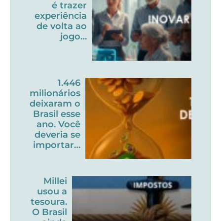
é trazer
experiência
de volta ao
jogo…
1.446
milionários
deixaram o
Brasil esse
ano. Você
deveria se
importar…
Millei
usou a
tesoura.
O Brasil