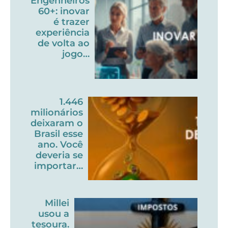
Engenheiros
60+: inovar
é trazer
experiência
de volta ao
jogo…
1.446
milionários
deixaram o
Brasil esse
ano. Você
deveria se
importar…
Millei
usou a
tesoura.