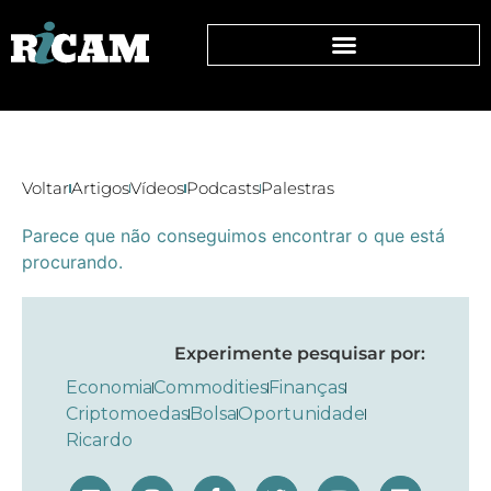
Voltar
Artigos
Vídeos
Podcasts
Palestras
Parece que não conseguimos encontrar o que está
procurando.
Experimente pesquisar por:
Economia
Commodities
Finanças
Criptomoedas
Bolsa
Oportunidade
Ricardo