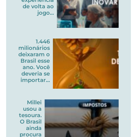
de volta ao
jogo…
1.446
milionários
deixaram o
Brasil esse
ano. Você
deveria se
importar…
Millei
usou a
tesoura.
O Brasil
ainda
procura