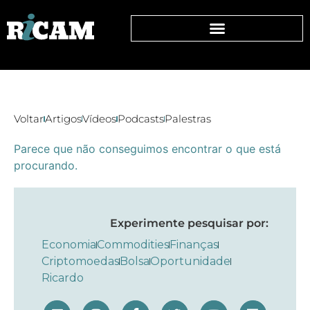
Voltar
Artigos
Vídeos
Podcasts
Palestras
Parece que não conseguimos encontrar o que está
procurando.
Experimente pesquisar por:
Economia
Commodities
Finanças
Criptomoedas
Bolsa
Oportunidade
Ricardo