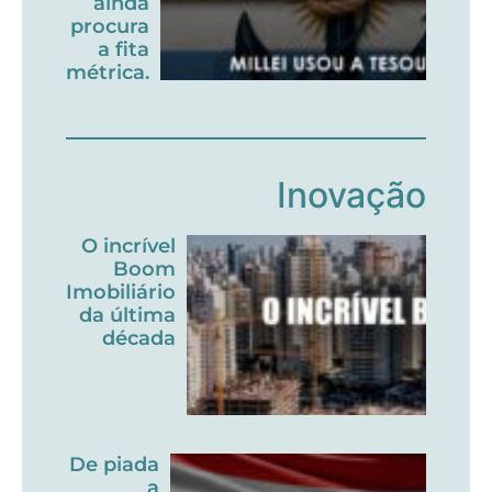
ainda
procura
a fita
métrica.
Inovação
O incrível
Boom
Imobiliário
da última
década
De piada
a