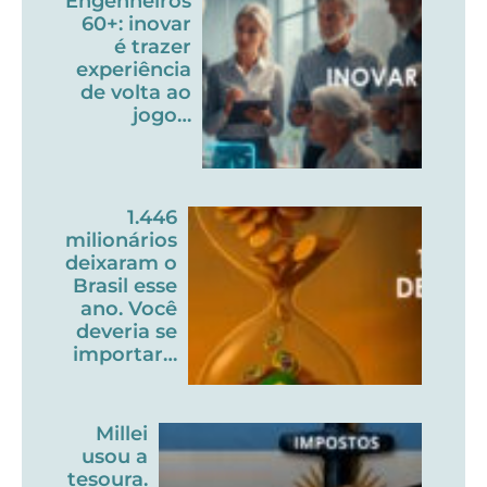
Engenheiros
60+: inovar
é trazer
experiência
de volta ao
jogo…
1.446
milionários
deixaram o
Brasil esse
ano. Você
deveria se
importar…
Millei
usou a
tesoura.