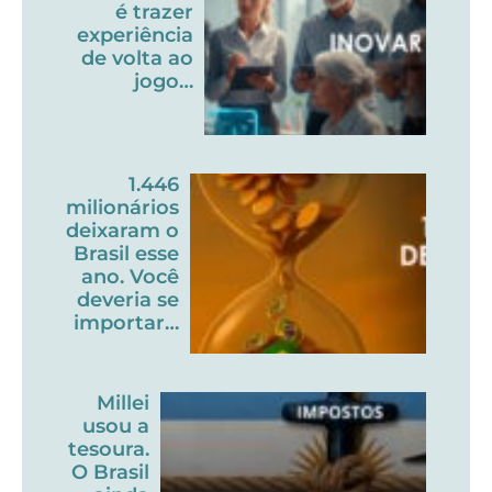
é trazer
experiência
de volta ao
jogo…
1.446
milionários
deixaram o
Brasil esse
ano. Você
deveria se
importar…
Millei
usou a
tesoura.
O Brasil